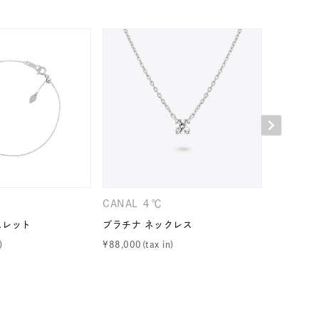
シンプル
ユニセックス
結婚式
推し活
レクション
CANAL ４℃
CANAL 
スレット
プラチナ ネックレス
プラチナ 
¥
88,000
¥
79,200
0