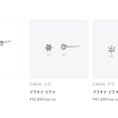
ナ
K18
K10
K7
ゴールド
シルバー
ステ
ーカラー
ピンクカラー
ホワイトカラー
トリプルカラー
誕生石
2月の誕生石
3月の誕生石
4月の誕生石
5月
誕生石
8月の誕生石
9月の誕生石
10月の誕生石
11
リセット
絞り込んで検索する
ハート
一粒
三石
パヴェ
ライン
馬蹄
CANAL ４℃
CANAL ４℃
ダブルループ
星座
イニシャル
リボン
その他
プラチナ ピアス
プラチナ ピア
¥
52,800
¥
81,400
ホワイト
ピンク
パープル
ブルー
グリーン
マルチカラー