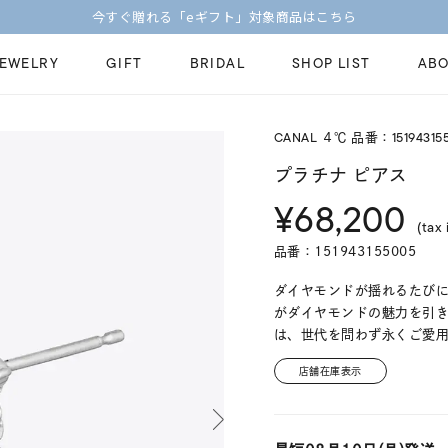
今すぐ贈れる「eギフト」対象商品はこちら
JEWELRY
GIFT
BRIDAL
SHOP LIST
ABO
CANAL ４℃ 品番：15194315
ピンキーリング
ピアス
Fashion Jewelry
Brid
プラチナ ピアス
ペアネックレス
ペアリング
¥68,200
プレゼントガイド
永久
(tax 
新着商品
限定ジュエリ
ジュエリーケア
ブラ
品番：151943155005
ーチ
アジャスター
ブライダルリ
法人のお客様
ブラ
ダイヤモンドが揺れるたび
がダイヤモンドの魅力を引
は、世代を問わず永くご愛
店舗在庫表示