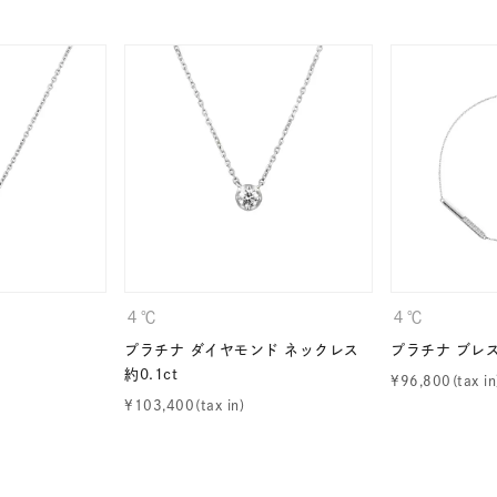
ニン
エレガント
カジュアル
フォーマル
モード
ス
ご褒美
記念日
誕生日
気分転換
デート
ジュエリー
腕周りジュエリー
ペアジュエリー
ベストセ
ンラインショップ限定
～
４℃
４℃
プラチナ ダイヤモンド ネックレス
プラチナ ブレ
～
約0.1ct
¥
96,800
¥
103,400
¥400,00