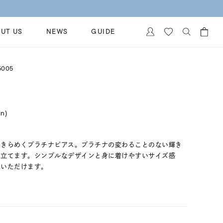
UT US
NEWS
GUIDE
カートに商品がありません。
5005
イヤリング
al Jewelry
ペアブレスレット
保証
in)
ー
ベストセラー
イダルサービス
ングはこちら
イダルリングの選び方
にきらめくプラチナピアス。プラチナの変わることのない輝き
き立てます。シンプルなデザインと身に着けやすいサイズ感
用いただけます。