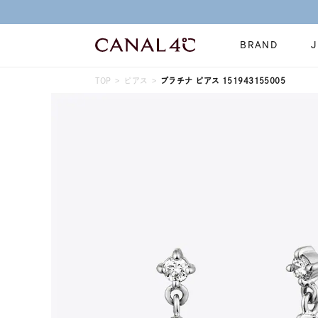
BRAND
TOP
ピアス
プラチナ ピアス 151943155005
ネックレス
リング
Online Shop
イヤーカフ
ブレスレット
ショッピングガイド
時計
誕生石
よくあるご質問
すべてのジュエリー
ジュエリーポ