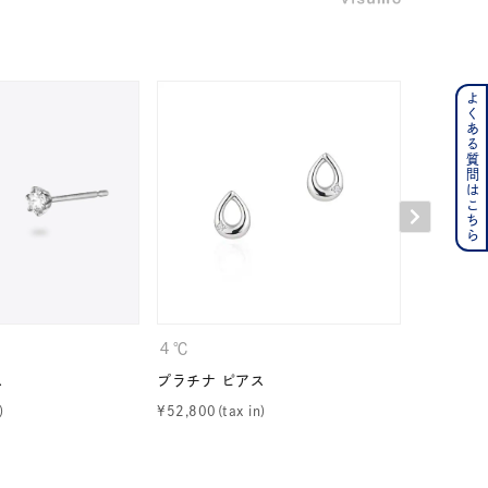
よくある質問はこちら
ンレス
その他
の誕生石
6月の誕生石
月の誕生石
12月の誕生石
ムーン
フラワー
４℃
４℃
ス
プラチナ ピアス
プラチナ 
¥
52,800
¥
126,500
イエロー
ブラウン