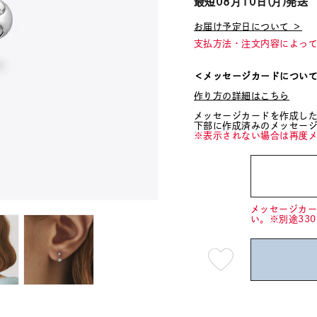
最短
08月10日(月)
発送
お届け予定日について ＞
支払方法・注文内容によっ
＜メッセージカードについ
作り方の詳細はこちら
メッセージカードを作成し
下部に作成済みのメッセー
※表示されない場合は再度
メッセージカ
い。※別途33
最
短
08
月
10
日
(月)