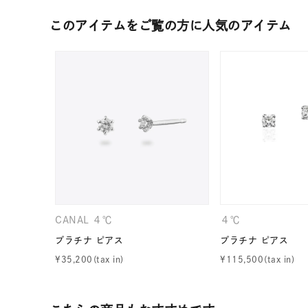
カテゴリー
このアイテムをご覧の方に人気のアイテム
素材
プラチ
カラー
イエロ
1月の
誕生石
7月の
しずく
モチーフ
CANAL ４℃
４℃
クロス
プラチナ ピアス
プラチナ ピアス
¥
35,200
¥
115,500
クリア
石の色
レッド