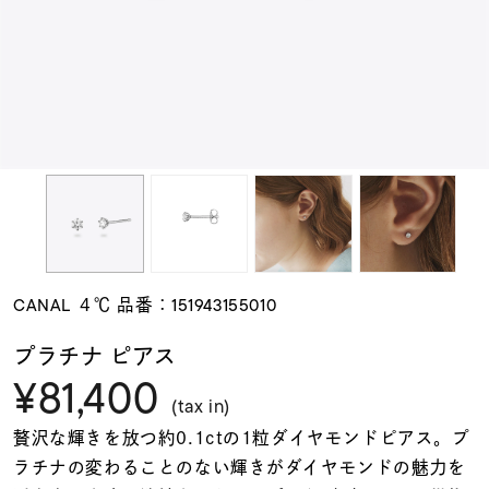
素材
カラー
誕生石
モチーフ
CANAL ４℃ 品番：151943155010
石の色
プラチナ ピアス
¥81,400
ファッションテイス
(tax in)
ト
贅沢な輝きを放つ約0.1ctの1粒ダイヤモンドピアス。プ
ラチナの変わることのない輝きがダイヤモンドの魅力を