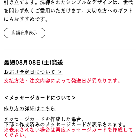
着用シーン
引き立てます。洗練されたシンプルなデザインは、世代
を問わず永くご愛用いただけます。大切な方へのギフト
にもおすすめです。
コレクション
店舗在庫表示
レディース
～
リングサイズ
最短
08月08日(土)
発送
お届け予定日について ＞
メンズ
～
支払方法・注文内容によって発送日が異なります。
リングサイズ
＜メッセージカードについて＞
価格
¥0
¥400,
作り方の詳細はこちら
メッセージカードを作成した場合、
下部に作成済みのメッセージカードが表示されます。
在庫
在庫ありのみ
すべて表示
※表示されない場合は再度メッセージカードを作成して
ください。