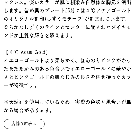
着用シーン
ックレス。淡いカラーが肌に馴染み自然体な胸元を演出
します。留め具のプレート部分には４℃アクアゴールド
のオリジナル刻印(しずくモチーフ)が刻まれています。
コレクション
柔らかなしずくのラインとセンターに配されたダイヤモ
ンドが上質な輝きを添えます。
レディース
～
リングサイズ
【４℃ Aqua Gold】
イエローゴールドより柔らかく、ほんのりピンクがかっ
たあたたかみのある色合いでイエローゴールドの華やか
メンズ
～
さとピンクゴールドの肌なじみの良さを併せ持ったカラ
リングサイズ
ーが特徴です。
価格
※天然石を使用しているため、実際の色味や風合いが異
¥0
¥400,
なる場合があります。
店舗在庫表示
在庫
在庫ありのみ
すべて表示