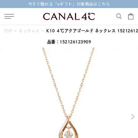
今すぐ贈れる「eギフト」対象商品はこちら
TOP
ネックレス
K10 ４℃アクアゴールド ネックレス 15212612
キーワードで検索する
品番：152126123909
人気検索キーワード
#summer
#ダイヤモンド ネックレス
#くまのプーさん
#エタニティ
#ジュエリー
ブランド
Canal４℃
カテゴリー
すべてのジュエリー