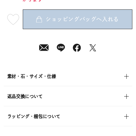
ショッピングバッグへ入れる
最
短
08
月
12
日
(水)
発
送
¥33,000
(tax
in)
素材・石・サイズ・仕様
返品交換について
ラッピング・梱包について