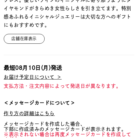
クレス。優しいラインのイニシャルに寄り添うようにダ
着用シーン
イヤモンドがきらめき女性らしさを引き立てます。特別
感あふれるイニシャルジュエリーは大切な方へのギフト
コレクション
にもおすすめです。
店舗在庫表示
レディース
～
リングサイズ
最短
08月10日(月)
発送
メンズ
～
お届け予定日について ＞
リングサイズ
支払方法・注文内容によって発送日が異なります。
価格
¥0
¥400,
＜メッセージカードについて＞
作り方の詳細はこちら
メッセージカードを作成した場合、
在庫
在庫ありのみ
すべて表示
下部に作成済みのメッセージカードが表示されます。
※表示されない場合は再度メッセージカードを作成して