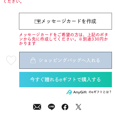
ください。
メッセージカードを作成
メッセージカードをご希望の方は、上記のボタ
ンから先に作成してください。※別途330円か
かります
ショッピングバッグへ入れる
最
短
08
月
10
日
(月)
発
送
¥28,600
のeギフトとは？
(tax
in)