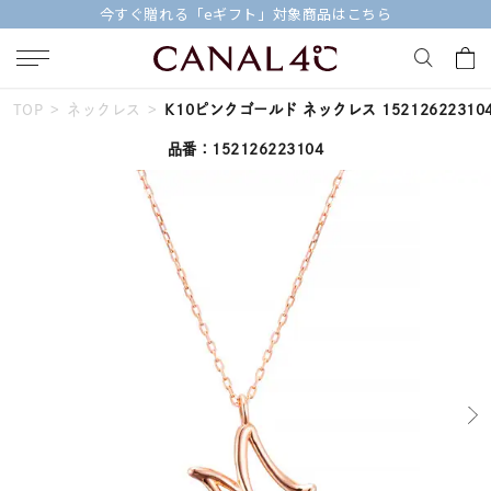
【価格改定のお知らせ 8月17日(月)より 】
TOP
ネックレス
K10ピンクゴールド ネックレス 15212622310
キーワードで検索する
品番：152126223104
人気検索キーワード
#summer
#ダイヤモンド ネックレス
#くまのプーさん
#ペア
#エタニティ
ブランド
Canal４℃
カテゴリー
すべてのジュエリー