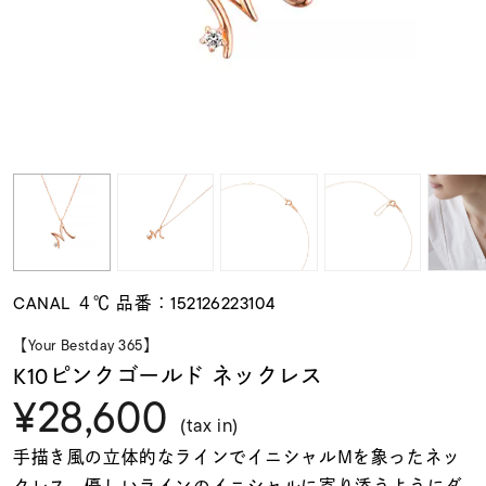
素材
カラー
誕生石
モチーフ
CANAL ４℃ 品番：152126223104
石の色
【Your Bestday 365】
K10ピンクゴールド ネックレス
¥28,600
ファッションテイス
ト
(tax in)
手描き風の立体的なラインでイニシャルMを象ったネッ