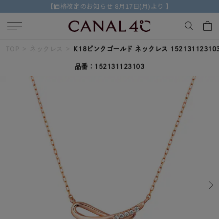
【価格改定のお知らせ 8月17日(月)より 】
TOP
ネックレス
K18ピンクゴールド ネックレス 15213112310
キーワードで検索する
品番：152131123103
人気検索キーワード
#ペア
#ハーフエタニティリング
#エタニティ
#ダイヤモンド ネックレス
#eギフト
ブランド
Canal４℃
カテゴリー
すべてのジュエリー