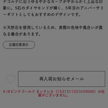
着用シーン
デコルテに沿うゆるやかなカーブがやわらかく上品な印
象に。5石のダイヤモンドが輝く、5年目のアニバーサリ
ーギフトとしてもおすすめのデザインです。
コレクション
※天然石を使用しているため、実際の色味や風合いが異
レディース
なる場合があります。
～
リングサイズ
店舗在庫表示
メンズ
～
リングサイズ
再入荷お知らせメール
¥46,200
価格
¥0
¥400,
(tax
in)
K18ピンクゴールド ネックレス（1521311231030000）の在
庫がございません。
在庫
在庫ありのみ
すべて表示