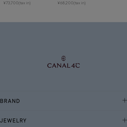
¥73,700(tax in)
¥68,200(tax in)
BRAND
JEWELRY