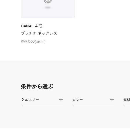
ファッションテイスト
フェミ
着用シーン
オフィ
CANAL ４℃
プラチナ ネックレス
耳周り
¥99,000(tax in)
コレクション
公式オ
レディース
リングサイズ
条件から選ぶ
メンズ
リングサイズ
ジュエリー
カラー
素
価格
¥0