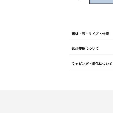
短
08
月
10
日
(月)
発
送
¥99,0
素材・石・サイズ・仕様
返品交換について
ラッピング・梱包について