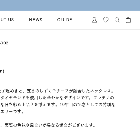
UT US
NEWS
GUIDE
カートに商品がありません。
5002
イヤリング
al Jewelry
ペアブレスレット
保証
in)
ー
ベストセラー
イダルサービス
ングはこちら
イダルリングの選び方
なす煌めきと、定番のしずくモチーフが融合したネックレス。
にダイヤモンドを使用した華やかなデザインです。プラチナの
な日を彩る上品さを添えます。10年目の記念としての特別な
ュエリーです。
め、実際の色味や風合いが異なる場合がございます。