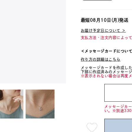
最短
08月10日(月)
発送
お届け予定日について ＞
支払方法・注文内容によっ
＜メッセージカードについ
作り方の詳細はこちら
メッセージカードを作成し
下部に作成済みのメッセー
※表示されない場合は再度
メッセージカ
い。※別途33
最