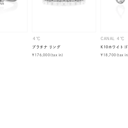
ナ
K18
K10
K7
ゴールド
シルバー
ステ
４℃
CANAL ４℃
ーカラー
ピンクカラー
ホワイトカラー
トリプルカラー
プラチナ リング
K10ホワイトゴ
¥
176,000
¥
18,700
誕生石
2月の誕生石
3月の誕生石
4月の誕生石
5月
誕生石
8月の誕生石
9月の誕生石
10月の誕生石
11
リセット
絞り込んで検索する
ハート
一粒
三石
パヴェ
ライン
馬蹄
ダブルループ
星座
イニシャル
リボン
その他
ホワイト
ピンク
パープル
ブルー
グリーン
マルチカラー