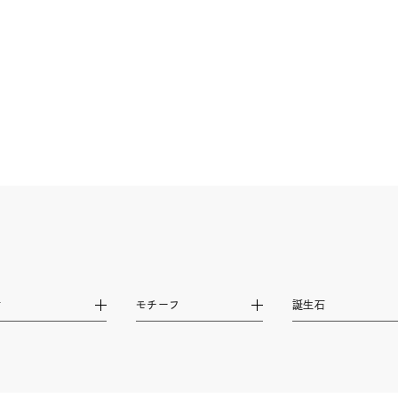
ニン
エレガント
カジュアル
フォーマル
モード
ス
ご褒美
記念日
誕生日
気分転換
デート
ジュエリー
腕周りジュエリー
ペアジュエリー
ベストセ
ンラインショップ限定
～
～
材
モチーフ
誕生石
¥400,00