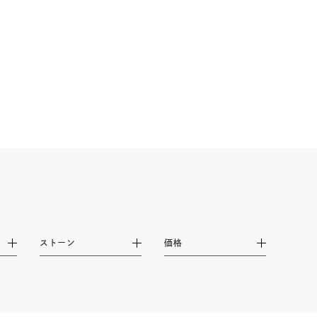
シンプル
ユニセックス
結婚式
推し活
レクション
ストーン
価格
0