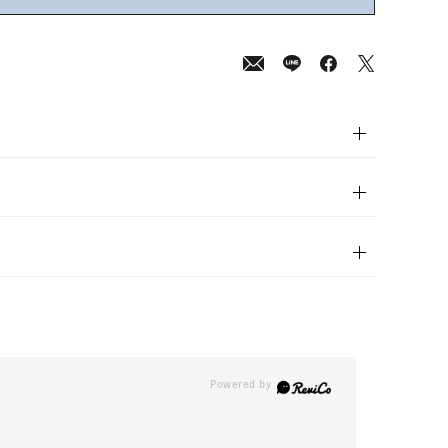
00
(tax
in)