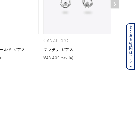
よくある質問はこちら
ンレス
CANAL ４℃
EAUDO
その他
ールド ピアス
プラチナ ピアス
プラチナ 
¥
48,400
¥
79,200
の誕生石
6月の誕生石
月の誕生石
12月の誕生石
ムーン
フラワー
イエロー
ブラウン