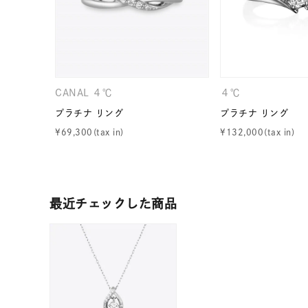
カテゴリー
素材
プラチ
CANAL ４℃
４℃
カラー
イエロ
プラチナ リング
プラチナ リング
¥
69,300
¥
132,000
1月の
誕生石
7月の
最近チェックした商品
しずく
モチーフ
クロス
クリア
石の色
レッド