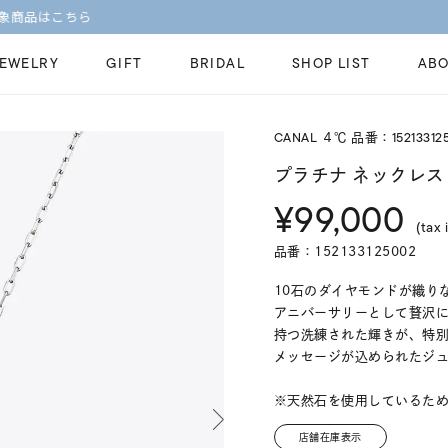
【価格改定のお知らせ 8月17日(月)より 】
JEWELRY
GIFT
BRIDAL
SHOP LIST
ABO
CANAL ４℃ 品番：15213312
ピンキーリング
ピアス
Fashion Jewelry
Brid
プラチナ ネックレス
ペアネックレス
ペアリング
¥99,000
プレゼントガイド
永久
(tax 
新着商品
限定ジュエリ
ジュエリーケア
ブラ
品番：152133125002
ーチ
アジャスター
ブライダルリ
法人のお客様
ブラ
10石のダイヤモンドが織り
アニバーサリーとして贅沢
持つ洗練された輝きが、特別
メッセージが込められたジ
※天然石を使用しているた
店舗在庫表示