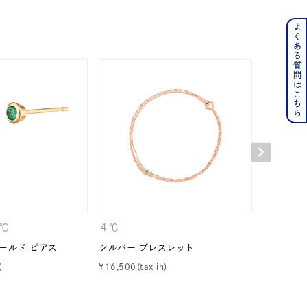
よくある質問はこちら
ンレス
その他
の誕生石
6月の誕生石
月の誕生石
12月の誕生石
ムーン
フラワー
イエロー
ブラウン
４℃
４℃
CANAL 
ールド ピアス
シルバー ブレスレット
K10イエ
¥
16,500
¥
8,800
シンプル
ユニセックス