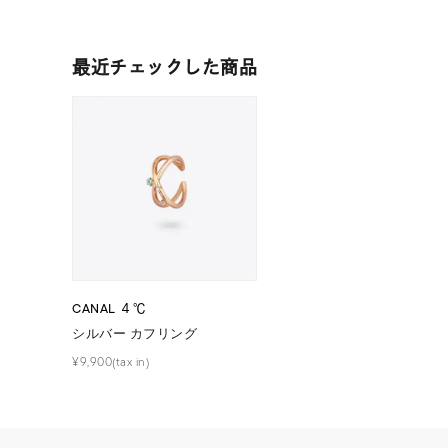
着用シーン
オフィ
最近チェックした商品
耳周り
コレクション
公式オ
レディース
リングサイズ
メンズ
リングサイズ
CANAL ４℃
シルバー カフリング
価格
¥0
¥9,900(tax in)
在庫
在