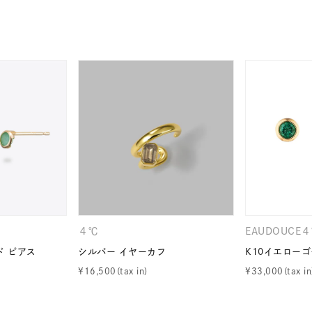
ナ
K18
K10
K7
ゴールド
シルバー
ステ
ーカラー
ピンクカラー
ホワイトカラー
トリプルカラー
誕生石
2月の誕生石
3月の誕生石
4月の誕生石
5月
誕生石
8月の誕生石
9月の誕生石
10月の誕生石
11
リセット
絞り込んで検索する
ハート
一粒
三石
パヴェ
ライン
馬蹄
ダブルループ
星座
イニシャル
リボン
その他
ホワイト
ピンク
パープル
ブルー
グリーン
４℃
EAUDOUCE
マルチカラー
ド ピアス
シルバー イヤーカフ
K10イエローゴ
¥
16,500
¥
33,000
ニン
エレガント
カジュアル
フォーマル
モード