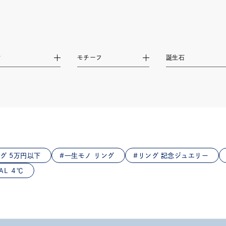
材
モチーフ
誕生石
グ 5万円以下
一生モノ リング
リング 記念ジュエリー
AL ４℃