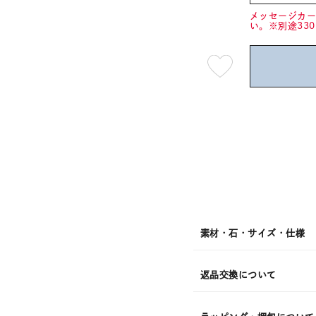
メッセージカ
い。※別途33
最
短
08
月
10
日
(月)
発
送
¥9,90
素材・石・サイズ・仕様
返品交換について