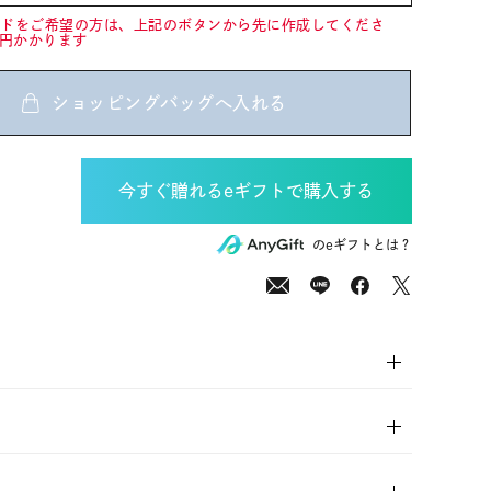
ードをご希望の方は、上記のボタンから先に作成してくださ
0円かかります
ショッピングバッグへ入れる
0
(tax
のeギフトとは？
in)