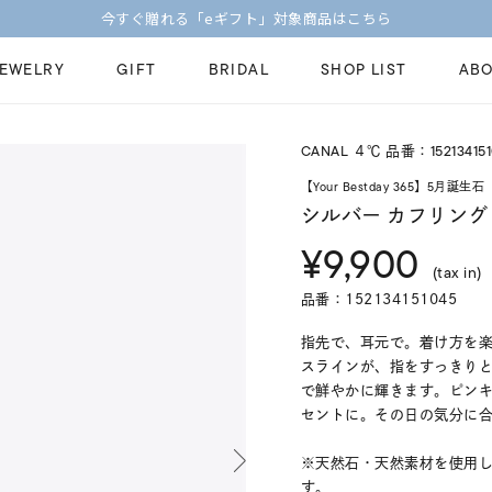
今すぐ贈れる「eギフト」対象商品はこちら
JEWELRY
GIFT
BRIDAL
SHOP LIST
ABO
CANAL ４℃ 品番：152134151
ピンキーリング
ピアス
Fashion Jewelry
Brid
【Your Bestday 365】5月誕生石
ペアネックレス
ペアリング
シルバー カフリング
プレゼントガイド
永久
¥9,900
新着商品
限定ジュエリ
ジュエリーケア
ブラ
(tax in)
ーチ
アジャスター
ブライダルリ
品番：152134151045
法人のお客様
ブラ
指先で、耳元で。着け方を楽
スラインが、指をすっきりと
で鮮やかに輝きます。ピン
セントに。その日の気分に
※天然石・天然素材を使用
す。