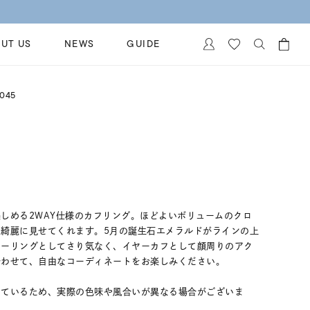
UT US
NEWS
GUIDE
カートに商品がありません。
045
イヤリング
al Jewelry
ペアブレスレット
保証
ー
ベストセラー
イダルサービス
ングはこちら
イダルリングの選び方
しめる2WAY仕様のカフリング。ほどよいボリュームのクロ
綺麗に見せてくれます。5月の誕生石エメラルドがラインの上
キーリングとしてさり気なく、イヤーカフとして顔周りのアク
合わせて、自由なコーディネートをお楽しみください。
しているため、実際の色味や風合いが異なる場合がございま