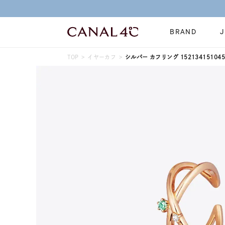
BRAND
TOP
イヤーカフ
シルバー カフリング 152134151045
ネックレス
リング
Online Shop
イヤーカフ
ブレスレット
ショッピングガイド
時計
誕生石
よくあるご質問
すべてのジュエリー
ジュエリーポ