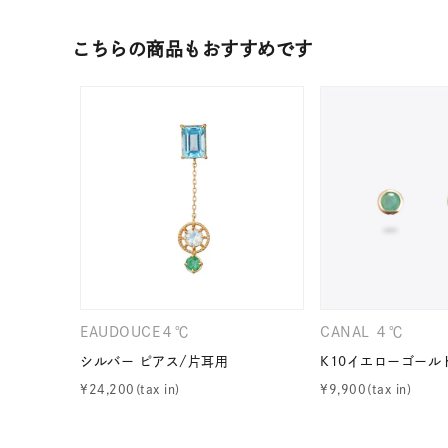
素材
プラチ
こちらの商品もおすすめです
カラー
イエロ
1月の
誕生石
7月の
しずく
モチーフ
クロス
クリア
EAUDOUCE４℃
CANAL ４℃
石の色
レッド
シルバー ピアス/片耳用
K10イエローゴール
¥
24,200
¥
9,900
ファッションテイスト
フェミ