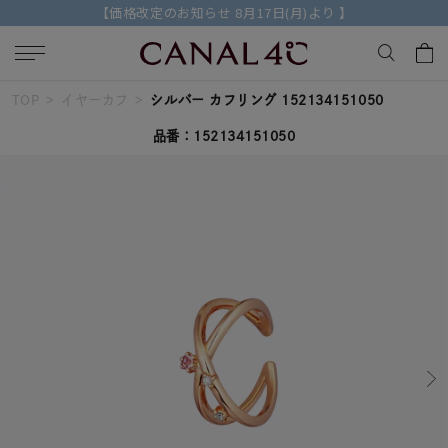
【価格改定のお知らせ 8月17日(月)より 】
TOP
イヤーカフ
シルバー カフリング 152134151050
キーワードで検索する
品番：152134151050
人気検索キーワード
#ペア
#eギフト
#ハーフエタニティリング
#刻印可
#メンズ ネックレス
ブランド
Canal４℃
カテゴリー
すべてのジュエリー