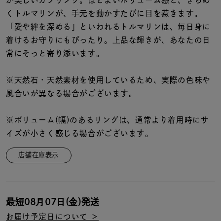
が美しいカフリング。ほどよいボリューム感と、きらめ
着用シーン
くトルマリンが、手元を動かすたびに目を惹きます。
「愛や絆を深める」といわれるトルマリンは、毎日身に
コレクション
着けるお守りにもぴったり。上品な輝きが、あなたの日
常にそっと寄り添います。
レディース
～
リングサイズ
※天然石・天然素材を使用しているため、実際の色味や
風合いが異なる場合がございます。
メンズ
※ボリューム(幅)のあるリングは、通常より着用時にサ
～
リングサイズ
イズが小さく感じる場合がございます。
店舗在庫表示
価格
¥0
¥400,
最短
08月07日(金)
発送
在庫
在庫ありのみ
すべて表示
お届け予定日について ＞