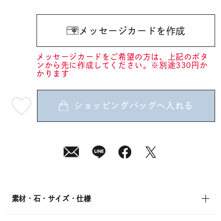
メッセージカードを作成
メッセージカードをご希望の方は、上記のボタ
ンから先に作成してください。※別途330円か
かります
ショッピングバッグへ入れる
最
短
08
月
10
日
(月)
発
送
¥13,200
(tax
in)
素材・石・サイズ・仕様