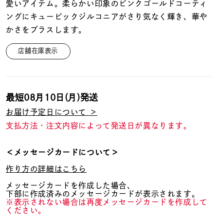
着用シーン
愛いアイテム。柔らかい印象のピンクゴールドコーティ
ングにキュービックジルコニアがさり気なく輝き、華や
かさをプラスします。
コレクション
店舗在庫表示
レディース
～
リングサイズ
最短
08月10日(月)
発送
お届け予定日について ＞
メンズ
～
支払方法・注文内容によって発送日が異なります。
リングサイズ
＜メッセージカードについて＞
価格
¥0
¥400,
作り方の詳細はこちら
メッセージカードを作成した場合、
下部に作成済みのメッセージカードが表示されます。
在庫
在庫ありのみ
すべて表示
※表示されない場合は再度メッセージカードを作成して
ください。