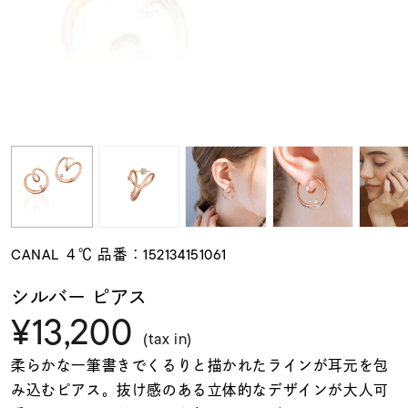
素材
カラー
誕生石
モチーフ
CANAL ４℃ 品番：152134151061
石の色
シルバー ピアス
¥13,200
ファッションテイス
(tax in)
ト
柔らかな一筆書きでくるりと描かれたラインが耳元を包
み込むピアス。抜け感のある立体的なデザインが大人可