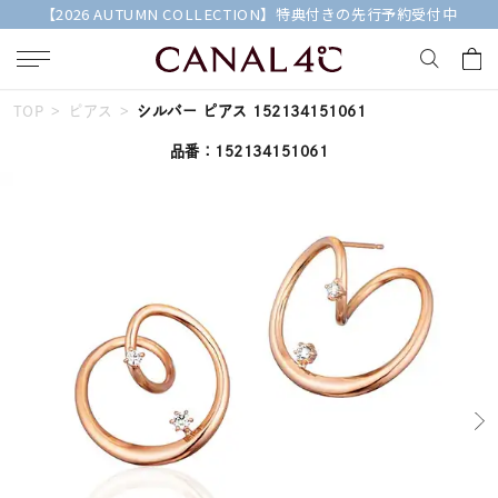
【2026 AUTUMN COLLECTION】特典付きの先行予約受付中
TOP
ピアス
シルバー ピアス 152134151061
キーワードで検索する
品番：152134151061
人気検索キーワード
#summer
#ダイヤモンド ネックレス
#くまのプーさん
#ペア
#エタニティ
ブランド
Canal４℃
カテゴリー
すべてのジュエリー