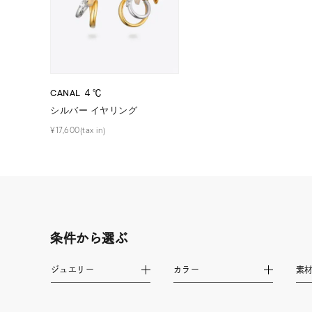
ファッションテイスト
フェミ
着用シーン
オフィ
CANAL ４℃
耳周り
コレクション
シルバー イヤリング
公式オ
¥17,600(tax in)
レディース
リングサイズ
メンズ
リングサイズ
条件から選ぶ
ジュエリー
カラー
素
価格
¥0