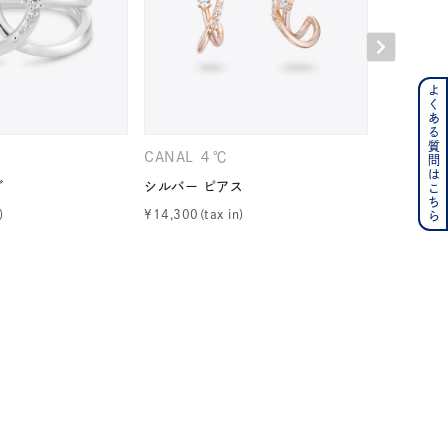
よくある質問はこちら
ンレス
その他
CANAL ４℃
CANAL 
グ
シルバー ピアス
シルバー 
の誕生石
6月の誕生石
¥
14,300
¥
15,400
月の誕生石
12月の誕生石
ムーン
フラワー
イエロー
ブラウン