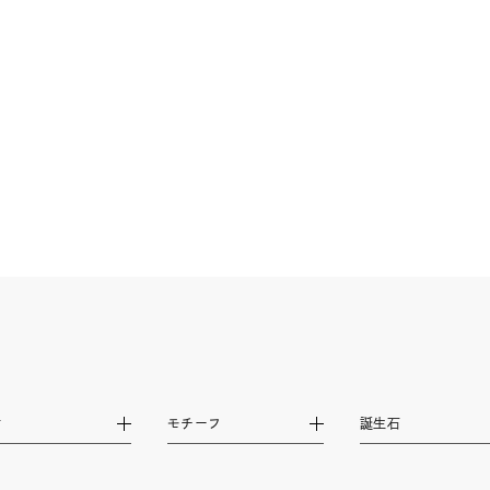
ニン
エレガント
カジュアル
フォーマル
モード
ス
ご褒美
記念日
誕生日
気分転換
デート
ジュエリー
腕周りジュエリー
ペアジュエリー
ベストセ
ンラインショップ限定
～
～
材
モチーフ
誕生石
¥400,00