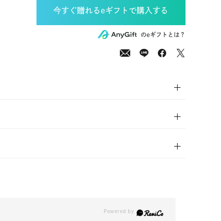
00
(tax
のeギフトとは？
in)