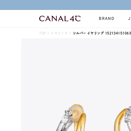
BRAND
TOP
イヤリング
シルバー イヤリング 152134151063
ネックレス
リング
Online Shop
イヤーカフ
ブレスレット
ショッピングガイド
時計
誕生石
よくあるご質問
すべてのジュエリー
ジュエリーポ