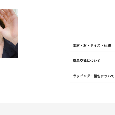
日
(月)
発
送
¥17,6
素材・石・サイズ・仕様
返品交換について
ラッピング・梱包について