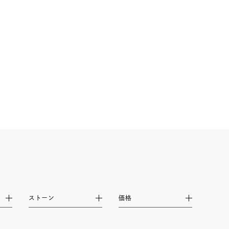
シンプル
ユニセックス
結婚式
推し活
レクション
ストーン
価格
0