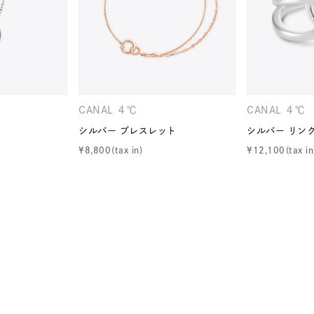
ナ
K18
K10
K7
ゴールド
シルバー
ステ
ーカラー
ピンクカラー
ホワイトカラー
トリプルカラー
CANAL ４℃
CANAL ４℃
シルバー ブレスレット
シルバー リン
誕生石
2月の誕生石
3月の誕生石
4月の誕生石
5月
¥
8,800
¥
12,100
誕生石
8月の誕生石
9月の誕生石
10月の誕生石
11
リセット
絞り込んで検索する
ハート
一粒
三石
パヴェ
ライン
馬蹄
ダブルループ
星座
イニシャル
リボン
その他
ホワイト
ピンク
パープル
ブルー
グリーン
マルチカラー