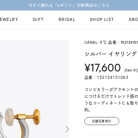
今すぐ贈れる「eギフト」対象商品はこちら
JEWELRY
GIFT
BRIDAL
SHOP LIST
ABO
CANAL ４℃ 品番：152134151
ピンキーリング
ピアス
Fashion Jewelry
Brid
シルバー イヤリング
ペアネックレス
ペアリング
¥17,600
プレゼントガイド
永久
(tax in
新着商品
限定ジュエリ
ジュエリーケア
ブラ
品番：152134151063
ーチ
アジャスター
ブライダルリ
法人のお客様
ブラ
コンビカラーがアクセント
につけるだけでトレンド感
うなコーディネートにも取
的。
店舗在庫表示