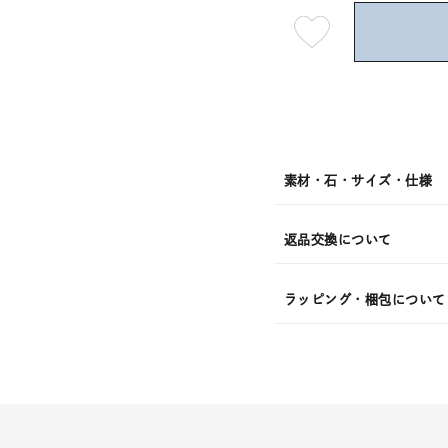
最
短
08
月
08
日
(土)
発
送
¥8,91
素材・石・サイズ・仕様
返品交換について
ラッピング・梱包について