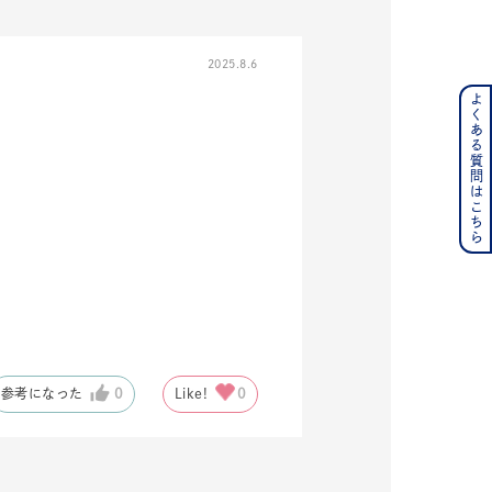
2025.8.6
よくある質問はこちら
ンレス
その他
の誕生石
6月の誕生石
月の誕生石
12月の誕生石
ムーン
フラワー
参考になった
0
Like!
0
イエロー
ブラウン