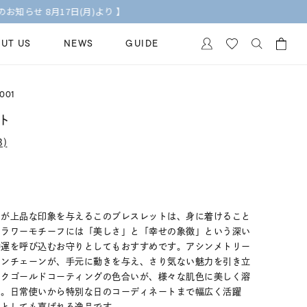
UT US
NEWS
GUIDE
カートに商品がありません。
001
イヤリング
al Jewelry
ト
ペアブレスレット
)
保証
ー
ベストセラー
イダルサービス
ングはこちら
イダルリングの選び方
フが上品な印象を与えるこのブレスレットは、身に着けること
フラワーモチーフには「美しさ」と「幸せの象徴」という深い
幸運を呼び込むお守りとしてもおすすめです。アシンメトリー
インチェーンが、手元に動きを与え、さり気ない魅力を引き立
ンクゴールドコーティングの色合いが、様々な肌色に美しく溶
出。日常使いから特別な日のコーディネートまで幅広く活躍
トとしても喜ばれる逸品です。