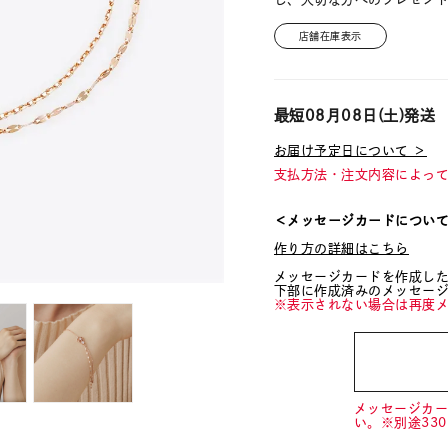
店舗在庫表示
最短
08月08日(土)
発送
お届け予定日について ＞
支払方法・注文内容によっ
＜メッセージカードについ
作り方の詳細はこちら
メッセージカードを作成し
下部に作成済みのメッセー
※表示されない場合は再度
メッセージカ
い。※別途33