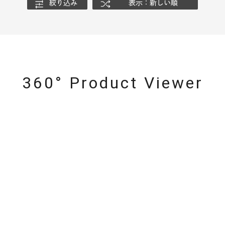
絞り込み
表示：新しい順
ニン
エレガント
カジュアル
フォーマル
モード
ス
ご褒美
記念日
誕生日
気分転換
デート
ジュエリー
腕周りジュエリー
ペアジュエリー
ベストセ
360° Product Viewer
ンラインショップ限定
～
～
¥400,00