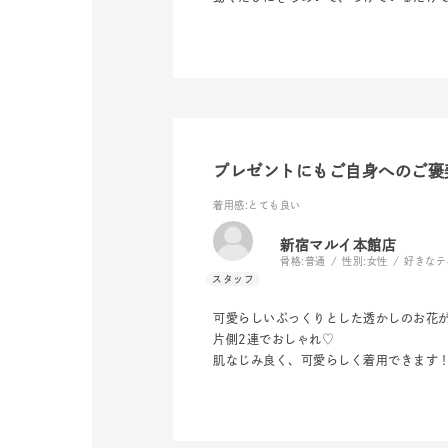
プレゼントにもご自身へのご褒
着用感
:とても良い
新宿マルイ本館店
骨格:
普通
性別:
女性
好きなテ
人気検索キーワード
#ペア
可愛らしいぷっくりとした透かしのお花
片側2連でおしゃれ♡
肌なじみ良く、可愛らしく着用できます
ブランド