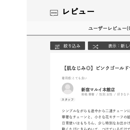
レビュー
ユーザーレビュー
(
絞り込み
表示：新し
【肌なじみ◎】ピンクゴールド
着用感
:とても良い
新宿マルイ本館店
骨格:
華奢
性別:
女性
好きなテ
シンプルながらも途中から二連チェーン
華奢なチェーンと、小さな花モチーフの
日常使いはもちろん、少し特別なお出か
動くたびにきらめいて、つけているだけ