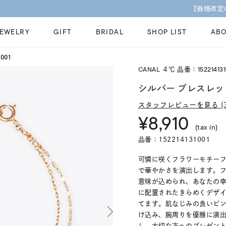
【価格改定のお知らせ 8月17日(月)より 】
JEWELRY
GIFT
BRIDAL
SHOP LIST
ABO
001
CANAL ４℃ 品番：152214131
ピンキーリング
ピアス
Fashion Jewelry
Brid
シルバー ブレスレッ
ペアネックレス
ペアリング
スタッフレビューを見る (3
プレゼントガイド
永久
¥8,910
新着商品
限定ジュエリ
ジュエリーケア
ブラ
(tax in)
ーチ
アジャスター
ブライダルリ
法人のお客様
ブラ
品番：152214131001
可憐に咲くフラワーモチー
で華やかさを演出します。
意味が込められ、あなたの
に配置されたきらめくデザ
てます。肌なじみの良いピ
け込み、腕周りを優雅に演
し、大切な方へのプレゼン