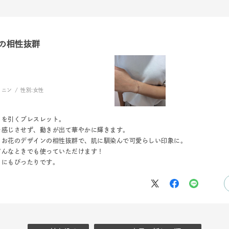
の相性抜群
ナ
K18
K10
K7
ゴールド
シルバー
ステ
ーカラー
ピンクカラー
ホワイトカラー
トリプルカラー
ミニン
性別:
女性
誕生石
2月の誕生石
3月の誕生石
4月の誕生石
5月
目を引くブレスレット。
誕生石
8月の誕生石
9月の誕生石
10月の誕生石
11
を感じさせず、動きが出て華やかに輝きます。
、お花のデザインの相性抜群で、肌に馴染んで可愛らしい印象に。
リセット
絞り込んで検索する
ハート
一粒
三石
パヴェ
ライン
馬蹄
どんなときでも使っていただけます！
トにもぴったりです。
ダブルループ
星座
イニシャル
リボン
その他
ホワイト
ピンク
パープル
ブルー
グリーン
マルチカラー