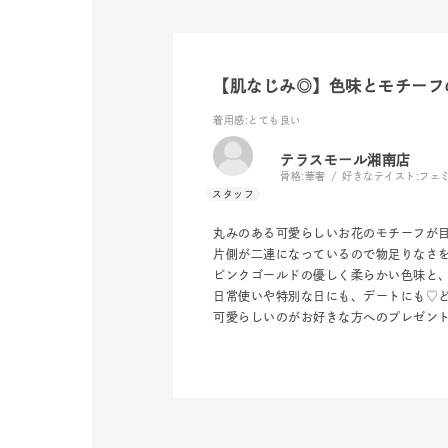
カテゴリー
【肌なじみ◎】色味とモチーフ
素材
プラチ
着用感
:とても良い
カラー
イエロ
テラスモール湘南店
骨格:
華奢
好きなテイスト:
フェ
1月の
誕生石
丸みのある可愛らしいお花のモチーフが
7月の
片側が二連になっているので物足りなさ
ピンクゴールドの優しく柔らかい色味と
しずく
日常使いや特別な日にも、デートにも♡
モチーフ
可愛らしいのがお好きな方へのプレゼン
クロス
クリア
石の色
レッド