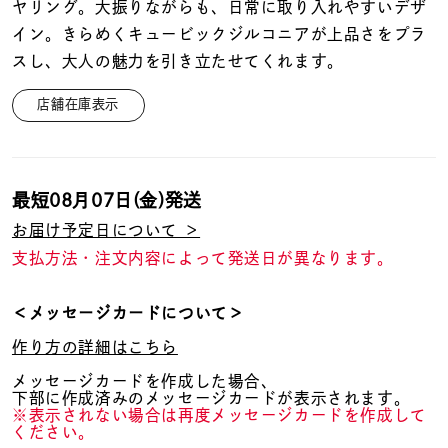
着用シーン
ヤリング。大振りながらも、日常に取り入れやすいデザ
イン。きらめくキュービックジルコニアが上品さをプラ
スし、大人の魅力を引き立たせてくれます。
コレクション
店舗在庫表示
レディース
～
リングサイズ
最短
08月07日(金)
発送
お届け予定日について ＞
メンズ
～
支払方法・注文内容によって発送日が異なります。
リングサイズ
＜メッセージカードについて＞
価格
¥0
¥400,
作り方の詳細はこちら
メッセージカードを作成した場合、
下部に作成済みのメッセージカードが表示されます。
在庫
在庫ありのみ
すべて表示
※表示されない場合は再度メッセージカードを作成して
ください。