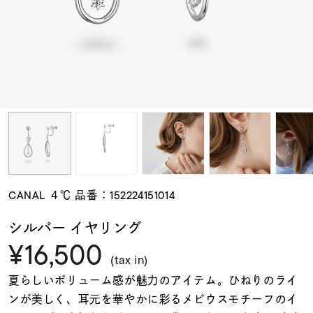
素材
カラー
誕生石
モチーフ
CANAL ４℃ 品番：152224151014
石の色
シルバー イヤリング
¥16,500
ファッションテイス
(tax in)
ト
夏らしいボリューム感が魅力のアイテム。ひねりのライ
ンが美しく、耳元を華やかに彩るメビウスモチーフのイ