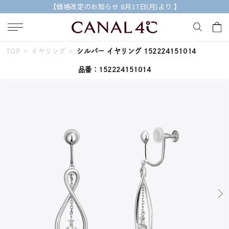
【価格改定のお知らせ 8月17日(月)より 】
TOP
イヤリング
シルバー イヤリング 152224151014
キーワードで検索する
品番：152224151014
人気検索キーワード
#ペア
#eギフト
#ハーフエタニティリング
#刻印可
#メンズ ネックレス
ブランド
Canal４℃
カテゴリー
すべてのジュエリー