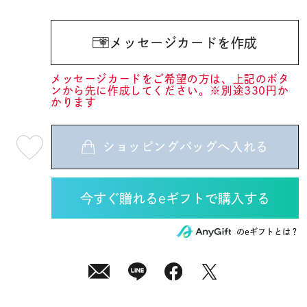
メッセージカードを作成
メッセージカードをご希望の方は、上記のボタ
ンから先に作成してください。※別途330円か
かります
ショッピングバッグへ入れる
最
短
08
月
07
日
(金)
発
送
¥16,500
のeギフトとは？
(tax
in)