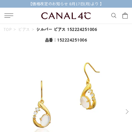
【価格改定のお知らせ 8月17日(月)より 】
TOP
ピアス
シルバー ピアス 152224251006
キーワードで検索する
品番：152224251006
人気検索キーワード
#summer
#ダイヤモンド ネックレス
#くまのプーさん
#ペア
#エタニティ
ブランド
Canal４℃
カテゴリー
すべてのジュエリー