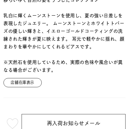
着用シーン
乳白に輝くムーンストーンを使用し、夏の強い日差しを
コレクション
表現したジュエリー。 ムーンストーンとホワイトトパー
ズの優しい輝きと、イエローゴールドコーティングの洗
練された輝きが夏に映えます。 耳元で軽やかに揺れ、顔
レディース
～
まわりを華やかにしてくれるピアスです。
リングサイズ
※天然石を使用しているため、実際の色味や風合いが異
メンズ
なる場合がございます。
～
リングサイズ
店舗在庫表示
価格
¥0
¥400,
在庫
在庫ありのみ
すべて表示
再入荷お知らせメール