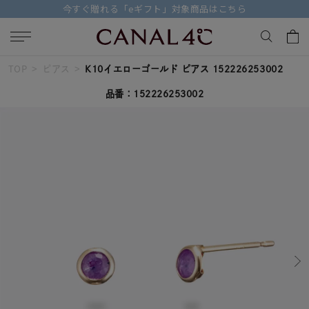
【価格改定のお知らせ 8月17日(月)より 】
TOP
ピアス
K10イエローゴールド ピアス 152226253002
キーワードで検索する
品番：152226253002
人気検索キーワード
#ペア
#ハーフエタニティリング
#エタニティ
#ダイヤモンド ネックレス
#eギフト
ブランド
Canal４℃
カテゴリー
すべてのジュエリー