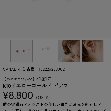
素材
カラー
誕生石
モチーフ
CANAL ４℃ 品番：152226253002
石の色
【Your Bestday 365】2月誕生石
K10イエローゴールド ピアス
¥8,800
ファッションテイス
ト
(tax in)
愛の守護石アメシストの美しい輝きが耳元を彩るピア