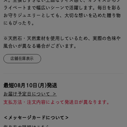
ス。主張しすぎない上品なサイズ感で、オフィスからプ
着用シーン
ライベートまで幅広いシーンで活躍します。毎日を彩る
お守りジュエリーとしても、大切な想いを込めた贈り物
コレクション
にもぴったり。
レディース
※天然石・天然素材を使用しているため、実際の色味や
～
リングサイズ
風合いが異なる場合がございます。
店舗在庫表示
メンズ
～
リングサイズ
最短
08月10日(月)
発送
価格
お届け予定日について ＞
¥0
¥400,
支払方法・注文内容によって発送日が異なります。
在庫
在庫ありのみ
すべて表示
＜メッセージカードについて＞