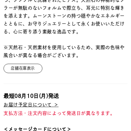
つ、シンプルで洗練されたピアス。天然石の神秘的なシ
着用シーン
ラーが無駄のないフォルムで際立ち、耳元に特別な輝き
を添えます。ムーンストーンの持つ穏やかなエネルギー
コレクション
とともに、お守りジュエリーとして永くお使いいただけ
る、心に寄り添う素敵な逸品です。
レディース
～
リングサイズ
※天然石・天然素材を使用しているため、実際の色味や
風合いが異なる場合がございます。
メンズ
店舗在庫表示
～
リングサイズ
最短
08月10日(月)
発送
価格
¥0
¥400,
お届け予定日について ＞
支払方法・注文内容によって発送日が異なります。
在庫
在庫ありのみ
すべて表示
＜メッセージカードについて＞