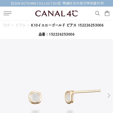
【2026 AUTUMN COLLECTION】特典付きの先行予約受付中
TOP
ピアス
K10イエローゴールド ピアス 152226253006
キーワードで検索する
品番：152226253006
人気検索キーワード
#ペア
#ハーフエタニティリング
#エタニティ
#ダイヤモンド ネックレス
#eギフト
ブランド
Canal４℃
カテゴリー
すべてのジュエリー