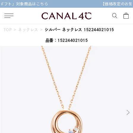
【価格改定のお知らせ 8月17日(月)より 】
TOP
ネックレス
シルバー ネックレス 152244021015
キーワードで検索する
品番：152244021015
人気検索キーワード
#summer
#ダイヤモンド ネックレス
#くまのプーさん
#ペア
#エタニティ
ブランド
Canal４℃
カテゴリー
すべてのジュエリー