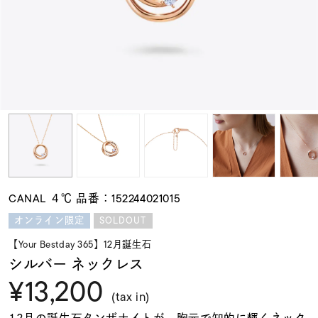
素材
カラー
誕生石
モチーフ
CANAL ４℃ 品番：152244021015
石の色
SOLDOUT
オンライン限定
【Your Bestday 365】12月誕生石
ファッションテイス
シルバー ネックレス
ト
¥13,200
(tax in)
12月の誕生石タンザナイトが、胸元で知的に輝くネック