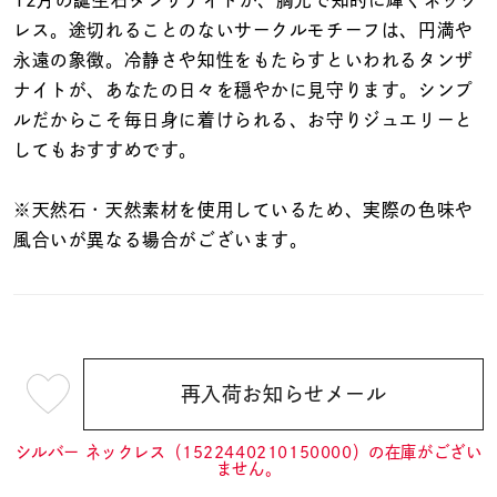
着用シーン
レス。途切れることのないサークルモチーフは、円満や
永遠の象徴。冷静さや知性をもたらすといわれるタンザ
コレクション
ナイトが、あなたの日々を穏やかに見守ります。シンプ
ルだからこそ毎日身に着けられる、お守りジュエリーと
してもおすすめです。
レディース
～
リングサイズ
※天然石・天然素材を使用しているため、実際の色味や
風合いが異なる場合がございます。
メンズ
～
リングサイズ
価格
¥0
¥400,
再入荷お知らせメール
¥13,200
(tax
in)
シルバー ネックレス（1522440210150000）の在庫がござい
在庫
在庫ありのみ
すべて表示
ません。