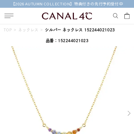
【2026 AUTUMN COLLECTION】特典付きの先行予約受付中
TOP
ネックレス
シルバー ネックレス 152244021023
キーワードで検索する
品番：152244021023
人気検索キーワード
#summer
#ダイヤモンド ネックレス
#くまのプーさん
#ペア
#エタニティ
ブランド
Canal４℃
カテゴリー
すべてのジュエリー