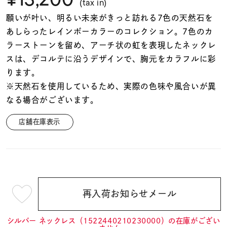
着用シーン
(tax in)
願いが叶い、明るい未来がきっと訪れる7色の天然石を
あしらったレインボーカラーのコレクション。7色のカ
コレクション
ラーストーンを留め、アーチ状の虹を表現したネックレ
スは、デコルテに沿うデザインで、胸元をカラフルに彩
レディース
ります。
～
リングサイズ
※天然石を使用しているため、実際の色味や風合いが異
なる場合がございます。
メンズ
店舗在庫表示
～
リングサイズ
価格
¥0
¥400,
再入荷お知らせメール
¥13,200
(tax
在庫
在庫ありのみ
すべて表示
in)
シルバー ネックレス（1522440210230000）の在庫がござい