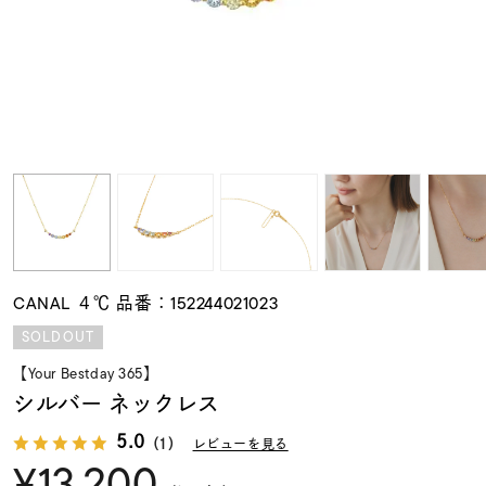
素材
カラー
誕生石
モチーフ
CANAL ４℃ 品番：152244021023
石の色
SOLDOUT
【Your Bestday 365】
ファッションテイス
シルバー ネックレス
ト
5.0
（1）
レビューを見る
¥13,200