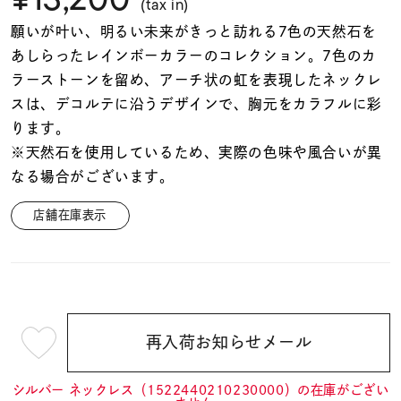
着用シーン
(tax in)
願いが叶い、明るい未来がきっと訪れる7色の天然石を
あしらったレインボーカラーのコレクション。7色のカ
コレクション
ラーストーンを留め、アーチ状の虹を表現したネックレ
スは、デコルテに沿うデザインで、胸元をカラフルに彩
レディース
ります。
～
リングサイズ
※天然石を使用しているため、実際の色味や風合いが異
なる場合がございます。
メンズ
店舗在庫表示
～
リングサイズ
価格
¥0
¥400,
再入荷お知らせメール
¥13,200
(tax
在庫
在庫ありのみ
すべて表示
in)
シルバー ネックレス（1522440210230000）の在庫がござい