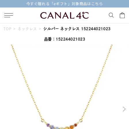
今すぐ贈れる「eギフト」対象商品はこちら
TOP
ネックレス
シルバー ネックレス 152244021023
キーワードで検索する
品番：152244021023
人気検索キーワード
#ペア
#eギフト
#ハーフエタニティリング
#刻印可
#メンズ ネックレス
ブランド
Canal４℃
カテゴリー
すべてのジュエリー