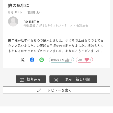
娘の厄年に
用途
:ギフト
着用感
:良い
no name
骨格:
普通
好きなテイスト:
フェミニン
性別:
女性
来年娘が厄年になるので購入しました。小ぶりで上品なのでとても
良いと思いました。お値段も手頃なので助かりました。梱包もとて
もキレイにラッピングされていました。ありがとうございました。
参考になった
0
Like!
0
絞り込み
表示：新しい順
レビューを書く