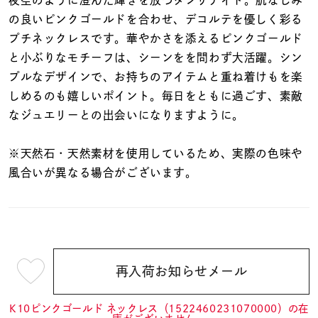
着用シーン
の良いピンクゴールドを合わせ、デコルテを優しく彩る
プチネックレスです。華やかさを添えるピンクゴールド
コレクション
と小ぶりなモチーフは、シーンをを問わず大活躍。シン
プルなデザインで、お持ちのアイテムと重ね着けもを楽
しめるのも嬉しいポイント。毎日をともに過ごす、素敵
レディース
～
なジュエリーとの出会いになりますように。
リングサイズ
※天然石・天然素材を使用しているため、実際の色味や
メンズ
風合いが異なる場合がございます。
～
リングサイズ
価格
¥0
¥400,
再入荷お知らせメール
¥20,900
(tax
在庫
在庫ありのみ
すべて表示
in)
K10ピンクゴールド ネックレス（1522460231070000）の在