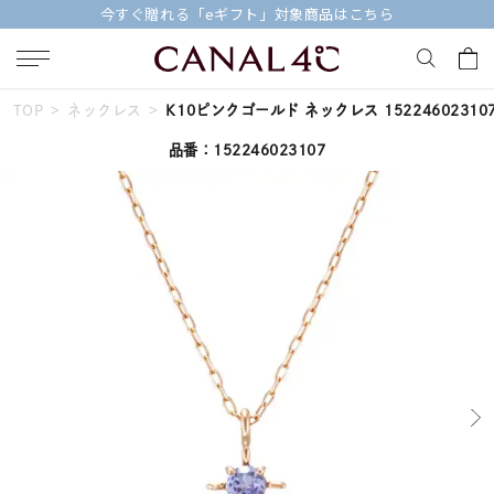
対象商品はこちら
【価格改定のお知らせ 8月1
TOP
ネックレス
K10ピンクゴールド ネックレス 15224602310
キーワードで検索する
品番：152246023107
人気検索キーワード
#summer
#ダイヤモンド ネックレス
#くまのプーさん
#ペア
#エタニティ
ブランド
Canal４℃
カテゴリー
誕生石