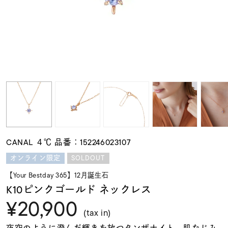
素材
カラー
誕生石
モチーフ
CANAL ４℃ 品番：152246023107
石の色
SOLDOUT
オンライン限定
【Your Bestday 365】12月誕生石
ファッションテイス
K10ピンクゴールド ネックレス
ト
¥20,900
(tax in)
夜空のように澄んだ輝きを放つタンザナイト。肌なじみ