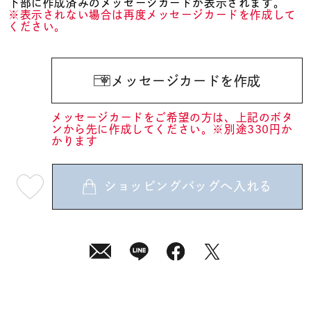
下部に作成済みのメッセージカードが表示されます。
※表示されない場合は再度メッセージカードを作成して
ください。
メッセージカードを作成
メッセージカードをご希望の方は、上記のボタ
ンから先に作成してください。※別途330円か
かります
ショッピングバッグへ入れる
最
短
08
月
08
日
(土)
発
送
¥6,930
(tax
in)