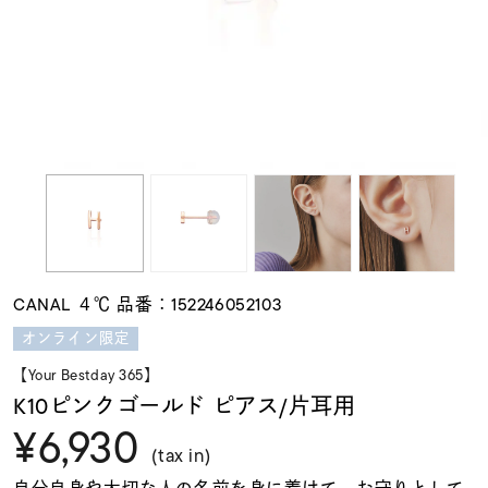
素材
カラー
誕生石
モチーフ
CANAL ４℃ 品番：152246052103
石の色
オンライン限定
【Your Bestday 365】
ファッションテイス
K10ピンクゴールド ピアス/片耳用
ト
¥6,930
(tax in)
自分自身や大切な人の名前を身に着けて。お守りとして