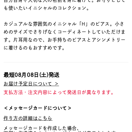
着用シーン
も使いたいイニシャルのコレクション。
コレクション
カジュアルな雰囲気のイニシャル「H」のピアス。小さ
めのサイズでさりげなくコーディネートしていただけま
す。片耳用なので、お手持ちのピアスとアシンメトリー
レディース
～
に着けるのもおすすめです。
リングサイズ
メンズ
～
最短
08月08日(土)
発送
リングサイズ
お届け予定日について ＞
支払方法・注文内容によって発送日が異なります。
価格
¥0
¥400,
＜メッセージカードについて＞
作り方の詳細はこちら
在庫
在庫ありのみ
すべて表示
メッセージカードを作成した場合、