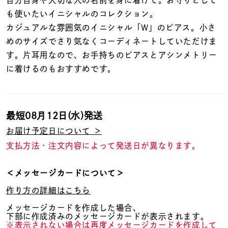
着用シーン
も使いたいイニシャルのコレクション。
カジュアルな雰囲気のイニシャル「W」のピアス。小さ
コレクション
めのサイズでさり気なくコーディネートしていただけま
す。片耳用なので、お手持ちのピアスとアシンメトリー
に着けるのもおすすめです。
レディース
～
リングサイズ
最短
08月12日(水)
発送
メンズ
～
お届け予定日について ＞
リングサイズ
支払方法・注文内容によって発送日が異なります。
価格
¥0
¥400,
＜メッセージカードについて＞
作り方の詳細はこちら
メッセージカードを作成した場合、
在庫
在庫ありのみ
すべて表示
下部に作成済みのメッセージカードが表示されます。
※表示されない場合は再度メッセージカードを作成して