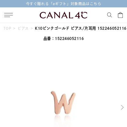
今すぐ贈れる「eギフト」対象商品はこちら
TOP
ピアス
K10ピンクゴールド ピアス/片耳用 152246052116
キーワードで検索する
品番：152246052116
人気検索キーワード
#summer
#ダイヤモンド ネックレス
#くまのプーさん
#エタニティ
#ジュエリー
ブランド
Canal４℃
カテゴリー
すべてのピアス