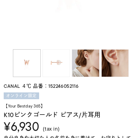
素材
カラー
誕生石
モチーフ
CANAL ４℃ 品番：152246052116
石の色
オンライン限定
【Your Bestday 365】
ファッションテイス
K10ピンクゴールド ピアス/片耳用
ト
¥6,930
(tax in)
自分自身や大切な人の名前を身に着けて。お守りとして