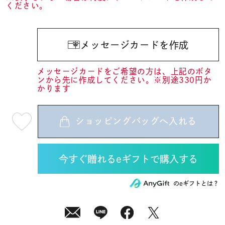
ください。
メッセージカードを作成
メッセージカードをご希望の方は、上記のボタ
ンから先に作成してください。※別途330円か
かります
ショッピングバッグへ入れる
最
短
08
月
12
日
(水)
発
送
¥6,930
のeギフトとは？
(tax
in)