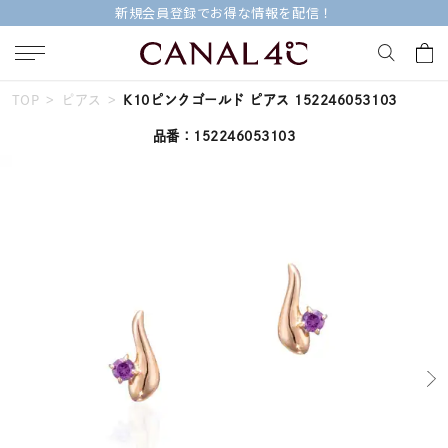
新規会員登録でお得な情報を配信！
TOP
ピアス
K10ピンクゴールド ピアス 152246053103
キーワードで検索する
品番：152246053103
人気検索キーワード
#ペア
#eギフト
#ハーフエタニティリング
#刻印可
#メンズ ネックレス
ブランド
Canal４℃
カテゴリー
すべてのジュエリー