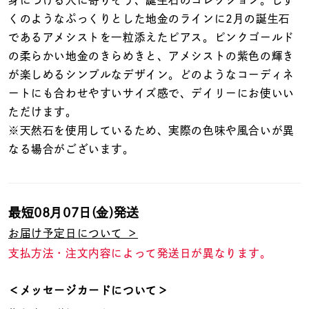
着用シーン
くのようなぷっくりとした地金のラインに2月の誕生石
であるアメシストを一粒添えたピアス。ピンクゴールド
コレクション
の柔らかい地金のきらめきと、アメシストの紫色の輝き
が楽しめるシンプルなデザイン。どのようなコーディネ
ートにも合わせやすいサイズ感で、デイリーにお使いい
レディース
～
ただけます。
リングサイズ
※天然石を使用しているため、実際の色味や風合いが異
なる場合がございます。
メンズ
～
リングサイズ
最短
08月07日(金)
発送
価格
¥0
¥400,
お届け予定日について ＞
支払方法・注文内容によって発送日が異なります。
在庫
在庫ありのみ
すべて表示
＜メッセージカードについて＞