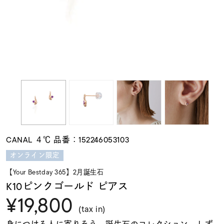
素材
カラー
誕生石
モチーフ
CANAL ４℃ 品番：152246053103
石の色
オンライン限定
【Your Bestday 365】2月誕生石
ファッションテイス
K10ピンクゴールド ピアス
ト
¥19,800
(tax in)
身につける人に寄りそう、誕生石のコレクション。しず