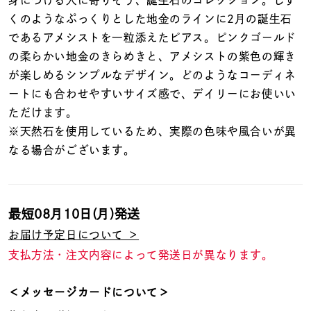
着用シーン
くのようなぷっくりとした地金のラインに2月の誕生石
であるアメシストを一粒添えたピアス。ピンクゴールド
コレクション
の柔らかい地金のきらめきと、アメシストの紫色の輝き
が楽しめるシンプルなデザイン。どのようなコーディネ
ートにも合わせやすいサイズ感で、デイリーにお使いい
レディース
～
ただけます。
リングサイズ
※天然石を使用しているため、実際の色味や風合いが異
なる場合がございます。
メンズ
～
リングサイズ
最短
08月10日(月)
発送
価格
¥0
¥400,
お届け予定日について ＞
支払方法・注文内容によって発送日が異なります。
在庫
在庫ありのみ
すべて表示
＜メッセージカードについて＞