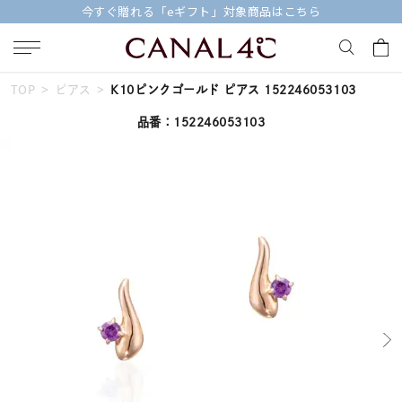
【価格改定のお知らせ 8月17日(月)より 】
TOP
ピアス
K10ピンクゴールド ピアス 152246053103
キーワードで検索する
品番：152246053103
人気検索キーワード
#summer
#ダイヤモンド ネックレス
#くまのプーさん
#ペア
#エタニティ
ブランド
Canal４℃
カテゴリー
誕生石