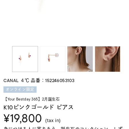
素材
カラー
誕生石
モチーフ
CANAL ４℃ 品番：152246053103
石の色
オンライン限定
【Your Bestday 365】2月誕生石
ファッションテイス
K10ピンクゴールド ピアス
ト
¥19,800
(tax in)
身につける人に寄りそう、誕生石のコレクション。しず