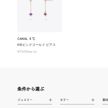
ファッションテイスト
フェミ
着用シーン
オフィ
耳周り
コレクション
CANAL ４℃
公式オ
K10ピンクゴールド ピアス
¥17,600(tax in)
レディース
リングサイズ
メンズ
リングサイズ
条件から選ぶ
価格
¥0
ジュエリー
カラー
素