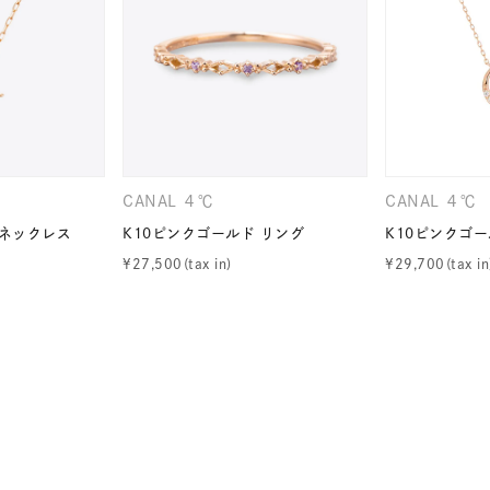
ナ
K18
K10
K7
ゴールド
シルバー
ステ
ーカラー
ピンクカラー
ホワイトカラー
トリプルカラー
CANAL ４℃
CANAL ４℃
誕生石
2月の誕生石
3月の誕生石
4月の誕生石
5月
 ネックレス
K10ピンクゴールド リング
K10ピンクゴ
誕生石
8月の誕生石
9月の誕生石
10月の誕生石
11
¥
27,500
¥
29,700
リセット
絞り込んで検索する
ハート
一粒
三石
パヴェ
ライン
馬蹄
ダブルループ
星座
イニシャル
リボン
その他
ホワイト
ピンク
パープル
ブルー
グリーン
マルチカラー