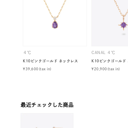
カテゴリー
素材
プラチ
カラー
イエロ
４℃
CANAL ４℃
1月の
K10ピンクゴールド ネックレス
K10ピンクゴールド
誕生石
7月の
¥
39,600
¥
20,900
しずく
モチーフ
クロス
最近チェックした商品
クリア
石の色
レッド