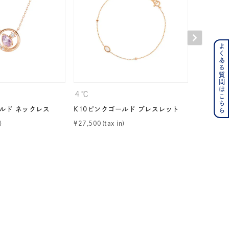
よくある質問はこちら
ンレス
その他
４℃
４℃
の誕生石
6月の誕生石
ールド ネックレス
K10ピンクゴールド ブレスレット
K10ピン
月の誕生石
12月の誕生石
¥
27,500
¥
24,200
ムーン
フラワー
イエロー
ブラウン