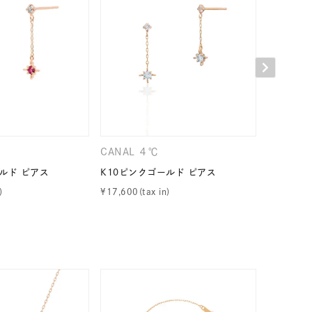
キーワードで検索する
CANAL ４℃
CANAL 
ルド ピアス
K10ピンクゴールド ピアス
K10ピン
¥
17,600
¥
17,600
#eギフト