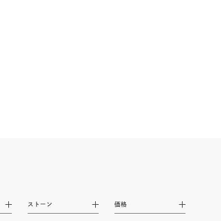
シンプル
ユニセックス
結婚式
推し活
レクション
0
ストーン
価格