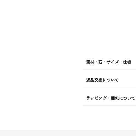
月
08
日
(土)
発
送
¥17,6
素材・石・サイズ・仕様
返品交換について
ラッピング・梱包について