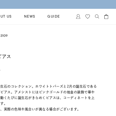
UT US
NEWS
GUIDE
カートに商品がありません。
3109
イヤリング
al Jewelry
ペアブレスレット
保証
ピアス
ー
ベストセラー
イダルサービス
ングはこちら
)
イダルリングの選び方
生石のコレクション。ホワイトトパーズと2月の誕生石である
グピアス。アメシストにはピンクゴールドの地金の装飾で華や
で動くたびに誕生石がきらめくピアスは、コーディネートを上
ます。
め、実際の色味や風合いが異なる場合がございます。