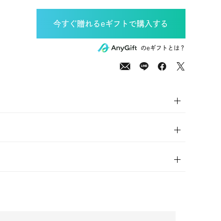
00
(tax
のeギフトとは？
in)