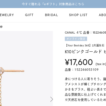
【価格改定のお知らせ 8月17日(月)より 】
JEWELRY
GIFT
BRIDAL
SHOP LIST
ABO
09
CANAL ４℃ 品番：15224605
ピンキーリング
ピアス
Fashion Jewelry
Brid
オンライン限定
ペアネックレス
ペアリング
【Your Bestday 365】2月誕生石
プレゼントガイド
永久
K10ピンクゴールド 
新着商品
限定ジュエリ
ジュエリーケア
ブラ
¥17,600
ーチ
アジャスター
ブライダルリ
(tax in
法人のお客様
ブラ
品番：152246053109
身につける人に寄りそう、誕
アメシストが輝くプチロン
かさをプラス、程よい長さ
品な雰囲気に仕上げてくれ
※天然石を使用しているた