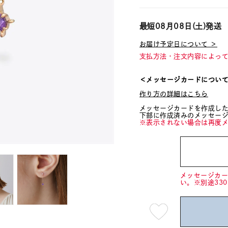
最短
08月08日(土)
発送
お届け予定日について ＞
支払方法・注文内容によっ
＜メッセージカードについ
作り方の詳細はこちら
メッセージカードを作成し
下部に作成済みのメッセー
※表示されない場合は再度
メッセージカ
い。※別途33
最
短
08