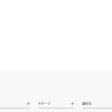
ニン
エレガント
カジュアル
フォーマル
モード
ス
ご褒美
記念日
誕生日
気分転換
デート
ジュエリー
腕周りジュエリー
ペアジュエリー
ベストセ
ンラインショップ限定
～
～
¥400,00
材
モチーフ
誕生石