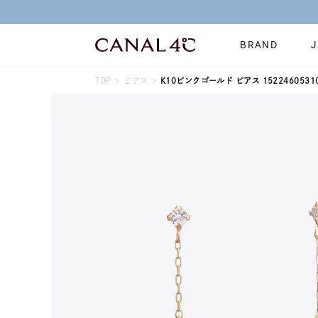
BRAND
TOP
ピアス
K10ピンクゴールド ピアス 1522460531
ネックレス
リング
Online Shop
イヤーカフ
ブレスレット
ショッピングガイド
時計
誕生石
よくあるご質問
すべてのジュエリー
ジュエリーポ