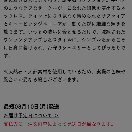
着用シーン
のようなラフなサークルが、こなれた印象を演出するネ
ックレス。ライン上にさり気なく留められたサファイア
コレクション
とキュービックジルコニアが、動くたびに繊細な輝きを
放ちます。いつもの装いに合わせるだけで、洗練された
ワンランクアップしたスタイルに。シンプルだからこそ
レディース
～
毎日身に着けられ、お守りジュエリーとしてぴったりで
リングサイズ
す。
メンズ
※天然石・天然素材を使用しているため、実際の色味や
～
リングサイズ
風合いが異なる場合がございます。
価格
¥0
¥400,
最短
08月10日(月)
発送
お届け予定日について ＞
在庫
在庫ありのみ
すべて表示
支払方法・注文内容によって発送日が異なります。