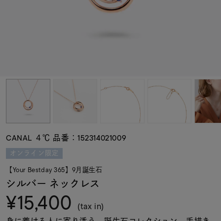
素材
カラー
誕生石
モチーフ
CANAL ４℃ 品番：152314021009
石の色
オンライン限定
【Your Bestday 365】9月誕生石
ファッションテイス
シルバー ネックレス
ト
¥15,400
(tax in)
身に着ける人に寄り添う、誕生石コレクション。手描き