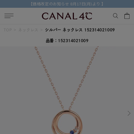
【価格改定のお知らせ 8月17日(月)より 】
TOP
ネックレス
シルバー ネックレス 152314021009
キーワードで検索する
品番：152314021009
人気検索キーワード
#summer
#ダイヤモンド ネックレス
#くまのプーさん
#ペア
#エタニティ
ブランド
Canal４℃
カテゴリー
すべてのジュエリー