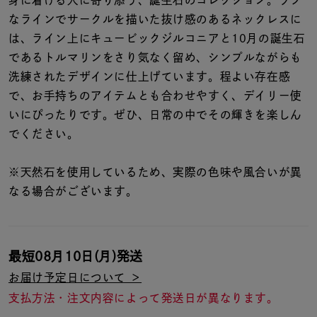
着用シーン
なラインでサークルを描いた抜け感のあるネックレスに
は、ライン上にキュービックジルコニアと10月の誕生石
コレクション
であるトルマリンをさり気なく留め、シンプルながらも
洗練されたデザインに仕上げています。程よい存在感
で、お手持ちのアイテムとも合わせやすく、デイリー使
レディース
～
いにぴったりです。ぜひ、日常の中でその輝きを楽しん
リングサイズ
でください。
メンズ
※天然石を使用しているため、実際の色味や風合いが異
～
リングサイズ
なる場合がございます。
価格
¥0
¥400,
最短
08月10日(月)
発送
お届け予定日について ＞
在庫
在庫ありのみ
すべて表示
支払方法・注文内容によって発送日が異なります。