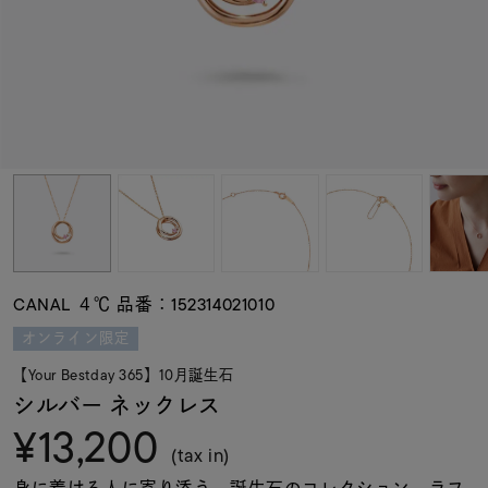
素材
カラー
誕生石
モチーフ
CANAL ４℃ 品番：152314021010
石の色
オンライン限定
【Your Bestday 365】10月誕生石
ファッションテイス
シルバー ネックレス
ト
¥13,200
(tax in)
身に着ける人に寄り添う、誕生石のコレクション。ラフ