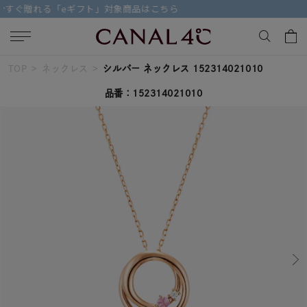
【価格改定のお知らせ 8月17日(月)より 】
TOP
ネックレス
シルバー ネックレス 152314021010
キーワードで検索する
品番：152314021010
人気検索キーワード
#summer
#ペア
#ダイヤモンド ネックレス
#エタニティ
#くまのプーさん
ブランド
Canal４℃
カテゴリー
誕生石