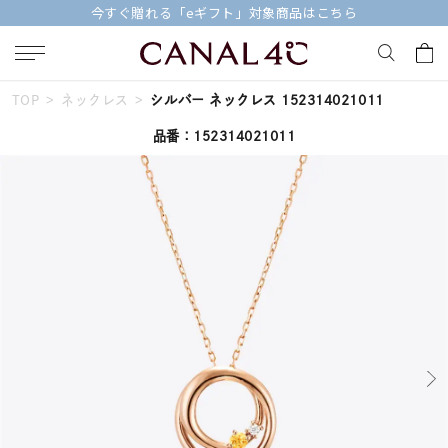
今すぐ贈れる「eギフト」対象商品はこちら
TOP
ネックレス
シルバー ネックレス 152314021011
キーワードで検索する
品番：152314021011
人気検索キーワード
#ペア
#eギフト
#ハーフエタニティリング
#刻印可
#メンズ ネックレス
ブランド
Canal４℃
カテゴリー
すべてのネックレス