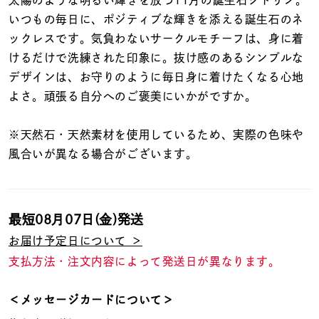
着用シーン
いつもの毎日に、ポジティブな輝きを添える誕生石のネ
ックレスです。気負わないサークルモチーフは、身に着
コレクション
けるだけで洗練された印象に。抜け感のあるシンプルな
デザインは、お守りのように毎日身に着けたくなる心地
よさ。頑張る自分へのご褒美にいかがですか。
レディース
～
リングサイズ
※天然石・天然素材を使用しているため、実際の色味や
風合いが異なる場合がございます。
メンズ
～
リングサイズ
最短
08月07日(金)
発送
価格
¥0
¥400,
お届け予定日について ＞
支払方法・注文内容によって発送日が異なります。
在庫
在庫ありのみ
すべて表示
＜メッセージカードについて＞