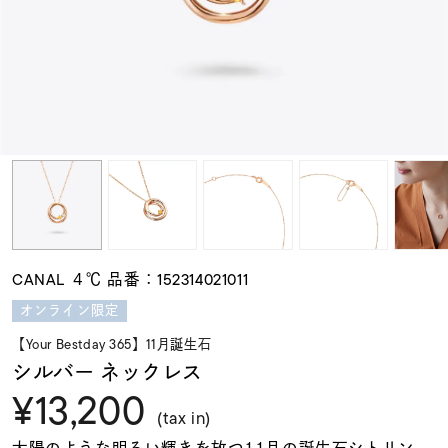
素材
カラー
誕生石
モチーフ
CANAL ４℃ 品番：152314021011
石の色
オンライン限定
【Your Bestday 365】11月誕生石
ファッションテイス
シルバー ネックレス
ト
¥13,200
(tax in)
太陽のような明るい輝きを放つ11月の誕生石シトリン。