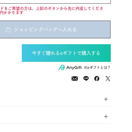
ードをご希望の方は、上記のボタンから先に作成してくださ
0円かかります
ショッピングバッグへ入れる
00
(tax
のeギフトとは？
in)