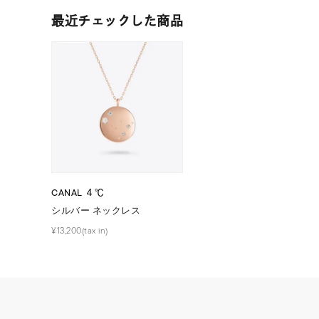
ファッションテイスト
フェミ
最近チェックした商品
着用シーン
オフィ
耳周り
コレクション
公式オ
レディース
リングサイズ
CANAL ４℃
シルバー ネックレス
メンズ
¥13,200(tax in)
リングサイズ
価格
¥0