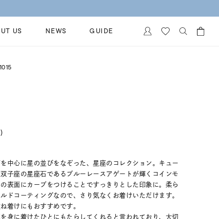
【価格改
UT US
NEWS
GUIDE
カートに商品がありません。
015
イヤリング
al Jewelry
ペアブレスレット
保証
ー
ベストセラー
イダルサービス
ングはこちら
)
イダルリングの選び方
石を中心に星の並びをなぞった、星座のコレクション。キュー
、双子座の星座石であるブルーレースアゲートが輝くコインモ
ンの表面にカーブをつけることですっきりとした印象に。柔ら
ールドコーティングなので、さり気なくお着けいただけます。
重ね着けにもおすすめです。
運を身に着けたひとにもたらしてくれると言われており、大切