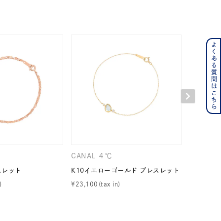
よくある質問はこちら
ンレス
その他
の誕生石
6月の誕生石
月の誕生石
12月の誕生石
ムーン
フラワー
CANAL ４℃
CANAL 
スレット
K10イエローゴールド ブレスレット
シルバー 
¥
23,100
¥
19,800
イエロー
ブラウン