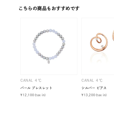
カテゴリー
こちらの商品もおすすめです
素材
プラチ
カラー
イエロ
1月の
誕生石
7月の
しずく
モチーフ
CANAL ４℃
CANAL ４℃
クロス
パール ブレスレット
シルバー ピアス
¥
12,100
¥
13,200
クリア
石の色
レッド