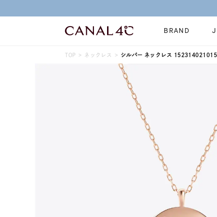
今すぐ贈れる「eギフト」対象商品はこちら
BRAND
TOP
ネックレス
シルバー ネックレス 152314021015
ネックレス
リング
Online Shop
イヤーカフ
ブレスレット
ショッピングガイド
時計
誕生石
よくあるご質問
すべてのジュエリー
ジュエリーポ