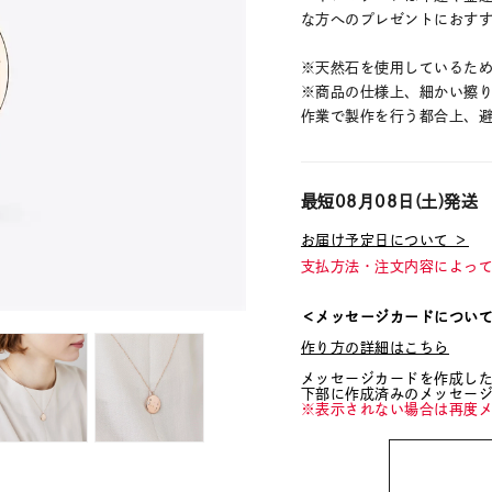
な方へのプレゼントにおす
※天然石を使用しているた
※商品の仕様上、細かい擦
作業で製作を行う都合上、
最短
08月08日(土)
発送
お届け予定日について ＞
支払方法・注文内容によっ
＜メッセージカードについ
作り方の詳細はこちら
メッセージカードを作成し
下部に作成済みのメッセー
※表示されない場合は再度