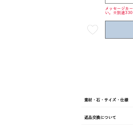
メッセージカ
い。※別途33
最
短
08
月
08
日
(土)
発
送
¥13,2
素材・石・サイズ・仕様
返品交換について