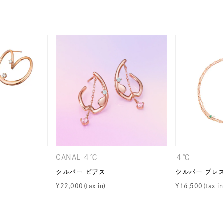
ナ
K18
K10
K7
ゴールド
シルバー
ステ
ーカラー
ピンクカラー
ホワイトカラー
トリプルカラー
誕生石
2月の誕生石
3月の誕生石
4月の誕生石
5月
誕生石
8月の誕生石
9月の誕生石
10月の誕生石
11
リセット
絞り込んで検索する
ハート
一粒
三石
パヴェ
ライン
馬蹄
CANAL ４℃
４℃
ダブルループ
星座
イニシャル
リボン
その他
シルバー ピアス
シルバー ブレ
¥
22,000
¥
16,500
ホワイト
ピンク
パープル
ブルー
グリーン
マルチカラー