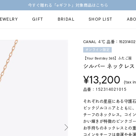
JEWELRY
GIFT
BRIDAL
SHOP LIST
ABO
CANAL ４℃ 品番：152314021
ピンキーリング
ピアス
Fashion Jewelry
Brid
オンライン限定
ペアネックレス
ペアリング
【Your Bestday 365】ふたご座
プレゼントガイド
永久
シルバー ネックレス
新着商品
限定ジュエリ
ジュエリーケア
ブラ
¥13,200
ーチ
アジャスター
ブライダルリ
(tax in
法人のお客様
ブラ
品番：152314021015
それぞれの星座にある守護
ビックジルコニアとともに
チーフのネックレス。コイ
かい輝きが特徴のピンクゴ
お手持ちのネックレスとの
コインモチーフは幸運や金