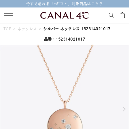
今すぐ贈れる「eギフト」対象商品はこちら
TOP
ネックレス
シルバー ネックレス 152314021017
キーワードで検索する
品番：152314021017
人気検索キーワード
#summer
#ダイヤモンド ネックレス
#くまのプーさん
#エタニティ
#ジュエリー
ブランド
Canal４℃
カテゴリー
すべてのネックレス