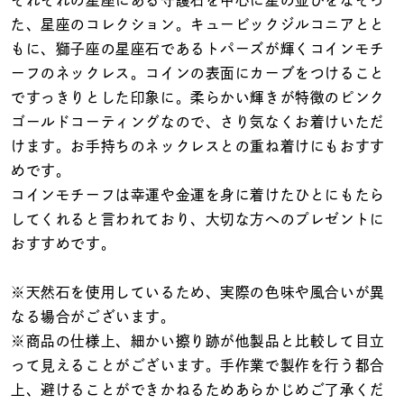
着用シーン
た、星座のコレクション。キュービックジルコニアとと
もに、獅子座の星座石であるトパーズが輝くコインモチ
コレクション
ーフのネックレス。コインの表面にカーブをつけること
ですっきりとした印象に。柔らかい輝きが特徴のピンク
ゴールドコーティングなので、さり気なくお着けいただ
レディース
～
けます。お手持ちのネックレスとの重ね着けにもおすす
リングサイズ
めです。
コインモチーフは幸運や金運を身に着けたひとにもたら
メンズ
してくれると言われており、大切な方へのプレゼントに
～
リングサイズ
おすすめです。
※天然石を使用しているため、実際の色味や風合いが異
価格
¥0
¥400,
なる場合がございます。
※商品の仕様上、細かい擦り跡が他製品と比較して目立
って見えることがございます。手作業で製作を行う都合
在庫
在庫ありのみ
すべて表示
上、避けることができかねるためあらかじめご了承くだ