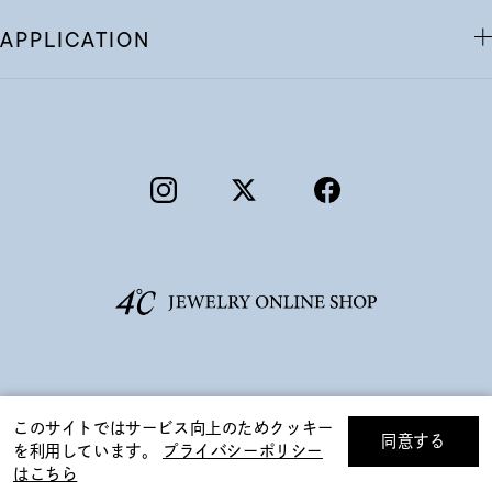
APPLICATION
©F.D.C.PRODUCTS INC.
ギフトをお探しですか？
このサイトではサービス向上のためクッキー
同意する
を利用しています。
プライバシーポリシー
リセット
絞り込んで検索する
はこちら
eギフトで
贈る