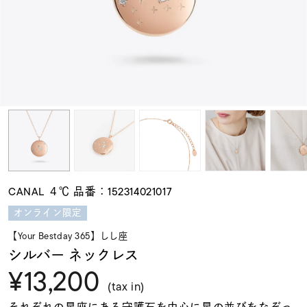
素材
カラー
誕生石
モチーフ
CANAL ４℃ 品番：152314021017
石の色
オンライン限定
【Your Bestday 365】しし座
ファッションテイス
シルバー ネックレス
ト
¥13,200
(tax in)
それぞれの星座にある守護石を中心に星の並びをなぞっ