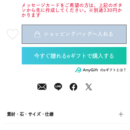
メッセージカードをご希望の方は、上記のボタ
ンから先に作成してください。※別途330円か
かります
ショッピングバッグへ入れる
最
短
08
月
12
日
(水)
発
送
¥13,200
のeギフトとは？
(tax
in)
素材・石・サイズ・仕様