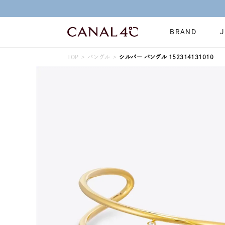
BRAND
TOP
バングル
シルバー バングル 152314131010
ネックレス
リング
Online Shop
イヤーカフ
ブレスレット
ショッピングガイド
時計
誕生石
よくあるご質問
すべてのジュエリー
ジュエリーポ