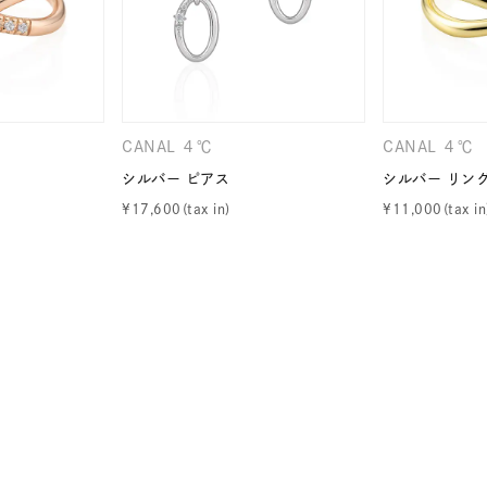
ナ
K18
K10
K7
ゴールド
シルバー
ステ
CANAL ４℃
CANAL ４℃
ーカラー
ピンクカラー
ホワイトカラー
トリプルカラー
シルバー ピアス
シルバー リン
¥
17,600
¥
11,000
誕生石
2月の誕生石
3月の誕生石
4月の誕生石
5月
誕生石
8月の誕生石
9月の誕生石
10月の誕生石
11
リセット
絞り込んで検索する
ハート
一粒
三石
パヴェ
ライン
馬蹄
ダブルループ
星座
イニシャル
リボン
その他
ホワイト
ピンク
パープル
ブルー
グリーン
マルチカラー