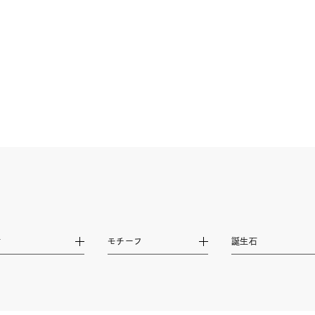
ニン
エレガント
カジュアル
フォーマル
モード
ス
ご褒美
記念日
誕生日
気分転換
デート
ジュエリー
腕周りジュエリー
ペアジュエリー
ベストセ
ンラインショップ限定
～
～
材
モチーフ
誕生石
¥400,00