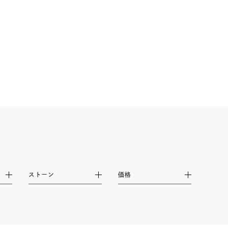
シンプル
ユニセックス
結婚式
推し活
レクション
ストーン
価格
0