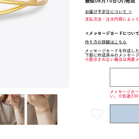
最短
08月10日(月)
発送
お届け予定日について ＞
支払方法・注文内容によっ
＜メッセージカードについ
作り方の詳細はこちら
メッセージカードを作成し
下部に作成済みのメッセー
※表示されない場合は再度
メッセージカ
い。※別途33
最
短
08
月
10
日
(月)