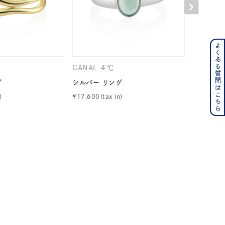
よくある質問はこちら
ンレス
CANAL ４℃
CANAL 
その他
グ
シルバー リング
シルバー 
¥
17,600
¥
11,000
の誕生石
6月の誕生石
月の誕生石
12月の誕生石
ムーン
フラワー
イエロー
ブラウン