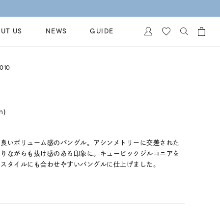
UT US
NEWS
GUIDE
カートに商品がありません。
010
イヤリング
al Jewelry
ペアブレスレット
保証
in)
ー
ベストセラー
イダルサービス
ングはこちら
イダルリングの選び方
ど良いボリューム感のバングル。アシンメトリーに交差された
ありながらも抜け感のある印象に。キュービックジルコニアを
なスタイルにも合わせやすいバングルに仕上げました。