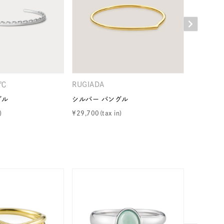
４℃
RUGIADA
cofl by
キーワードで検索する
グル
シルバー バングル
シルバー 
¥
29,700
¥
33,000
ーさん