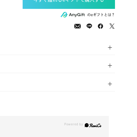
00
(tax
のeギフトとは？
in)