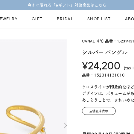
【価格改定のお知らせ 8月17日(月)より 】
JEWELRY
GIFT
BRIDAL
SHOP LIST
ABO
CANAL ４℃ 品番：152314131
ピンキーリング
ピアス
Fashion Jewelry
Brid
シルバー バングル
ペアネックレス
ペアリング
¥24,200
プレゼントガイド
永久
(tax 
新着商品
限定ジュエリ
ジュエリーケア
ブラ
品番：152314131010
ーチ
アジャスター
ブライダルリ
法人のお客様
ブラ
クロスラインが印象的なほ
デザインは、ボリュームが
あしらうことで、きれいめ
店舗在庫表示