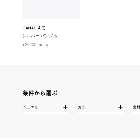
ファッションテイスト
フェミ
着用シーン
オフィ
CANAL ４℃
シルバー バングル
耳周り
¥24,200(tax in)
コレクション
公式オ
レディース
リングサイズ
条件から選ぶ
メンズ
リングサイズ
ジュエリー
カラー
素
価格
¥0