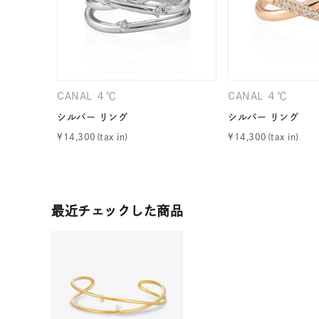
カテゴリー
素材
プラチ
CANAL ４℃
CANAL ４℃
カラー
イエロ
シルバー リング
シルバー リング
¥
14,300
¥
14,300
1月の
誕生石
7月の
最近チェックした商品
しずく
モチーフ
クロス
クリア
石の色
レッド