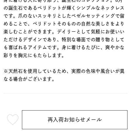
着用シーン
の誕生石であるペリドットが輝くシンプルなネックレス
です。爪のないスッキリとしたベゼルセッティングで留
コレクション
めることで、ペリドットそのものの自然な美しさをより
楽しむことができます。デイリーとして気軽にお使いい
ただけるデザインであり、特別な場面での贈り物として
レディース
～
も喜ばれるアイテムです。身に着けるたびに、爽やかな
リングサイズ
彩りを胸元にもたらします。
メンズ
※天然石を使用しているため、実際の色味や風合いが異
～
リングサイズ
なる場合がございます。
価格
¥0
¥400,
再入荷お知らせメール
在庫
¥22,000
在庫ありのみ
すべて表示
(tax