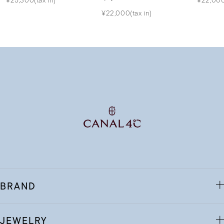
¥22,000(tax in)
BRAND
JEWELRY