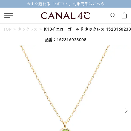
今すぐ贈れる「eギフト」対象商品はこちら
TOP
ネックレス
K10イエローゴールド ネックレス 1523160230
キーワードで検索する
品番：152316023008
人気検索キーワード
#summer
#ダイヤモンド ネックレス
#くまのプーさん
#ペア
#エタニティ
ブランド
Canal４℃
カテゴリー
すべてのジュエリー