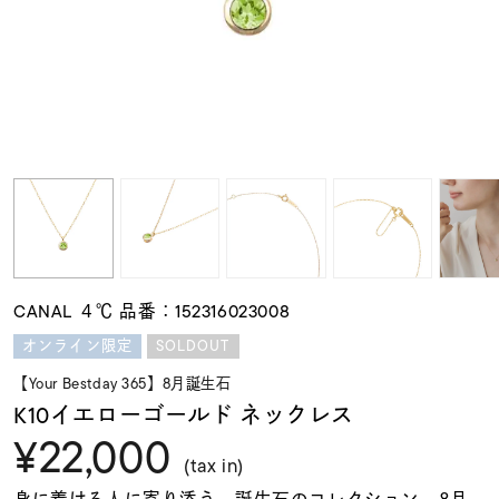
素材
カラー
誕生石
モチーフ
CANAL ４℃ 品番：152316023008
石の色
SOLDOUT
オンライン限定
【Your Bestday 365】8月誕生石
ファッションテイス
K10イエローゴールド ネックレス
ト
¥22,000
(tax in)
身に着ける人に寄り添う、誕生石のコレクション。8月