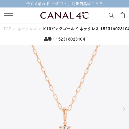
今すぐ贈れる「eギフト」対象商品はこちら
TOP
ネックレス
K10ピンクゴールド ネックレス 15231602310
キーワードで検索する
品番：152316023104
人気検索キーワード
#summer
#ペア
#ダイヤモンド ネックレス
#エタニティ
#くまのプーさん
ブランド
Canal４℃
カテゴリー
すべてのネックレス