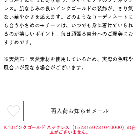
着用シーン
レス。肌なじみの良いピンクゴールドの装飾が、さり気
ない華やかさを添えます。どのようなコーディネートに
コレクション
も合う小さめのモチーフは、いつでも身に着けていられ
るのが嬉しいポイント。毎日頑張る自分へのご褒美にお
すすめです。
レディース
～
リングサイズ
※天然石・天然素材を使用しているため、実際の色味や
風合いが異なる場合がございます。
メンズ
～
リングサイズ
価格
¥0
¥400,
再入荷お知らせメール
¥24,200
(tax
in)
K10ピンクゴールド ネックレス（1523160231040000）の在
在庫
在庫ありのみ
すべて表示
庫がございません。