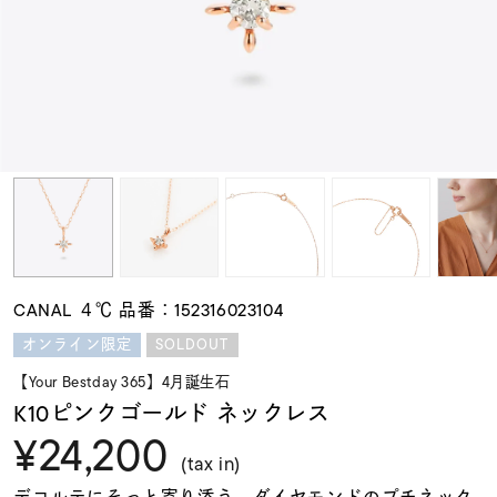
素材
カラー
誕生石
モチーフ
CANAL ４℃ 品番：152316023104
石の色
SOLDOUT
オンライン限定
【Your Bestday 365】4月誕生石
ファッションテイス
K10ピンクゴールド ネックレス
ト
¥24,200
(tax in)
デコルテにそっと寄り添う、ダイヤモンドのプチネック