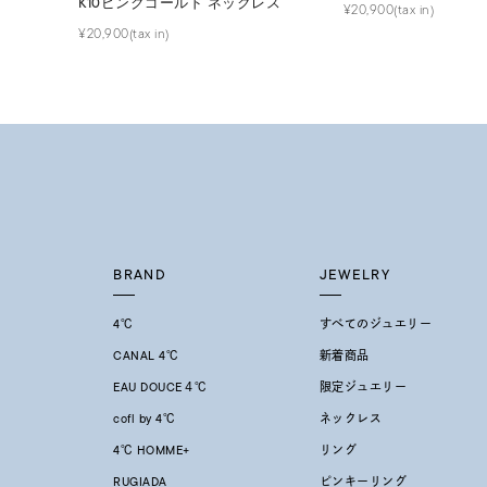
K10ピンクゴールド ネックレス
¥20,900(tax in)
在庫
在
¥20,900(tax in)
BRAND
JEWELRY
4℃
すべてのジュエリー
CANAL 4℃
新着商品
EAU DOUCE４℃
限定ジュエリー
cofl by 4℃
ネックレス
4℃ HOMME+
リング
RUGIADA
ピンキーリング