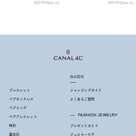
¥20,900(tax in)
¥20,900(tax in)
庫ありのみ
すべて表示
GUIDE
ブレスレット
ショッピングガイド
ペアネックレス
よくあるご質問
ペアリング
FASHION JEWELRY
ペアブレスレット
時計
プレゼントガイド
誕生石
ジュエリーケア