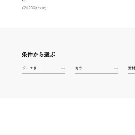
¥24,200(tax in)
カテゴリー
素材
プラチ
カラー
イエロ
条件から選ぶ
1月の
ジュエリー
カラー
素
誕生石
7月の
しずく
モチーフ
クロス
クリア
石の色
レッド