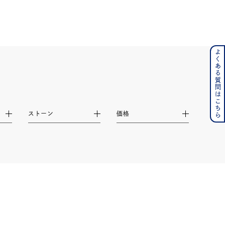
よくある質問はこちら
ンレス
その他
の誕生石
6月の誕生石
ストーン
価格
月の誕生石
12月の誕生石
ムーン
フラワー
イエロー
ブラウン