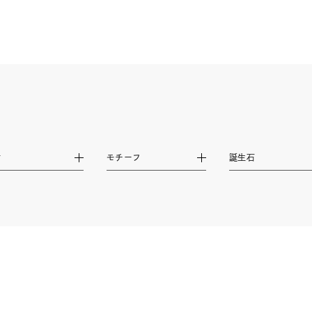
ナ
K18
K10
K7
ゴールド
シルバー
ステ
ーカラー
ピンクカラー
ホワイトカラー
トリプルカラー
誕生石
2月の誕生石
3月の誕生石
4月の誕生石
5月
材
モチーフ
誕生石
誕生石
8月の誕生石
9月の誕生石
10月の誕生石
11
リセット
絞り込んで検索する
ハート
一粒
三石
パヴェ
ライン
馬蹄
ダブルループ
星座
イニシャル
リボン
その他
ホワイト
ピンク
パープル
ブルー
グリーン
マルチカラー