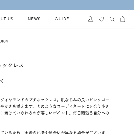
UT US
NEWS
GUIDE
カートに商品がありません。
3104
イヤリング
al Jewelry
ペアブレスレット
保証
 ネックレス
ー
ベストセラー
イダルサービス
ングはこちら
in)
イダルリングの選び方
、ダイヤモンドのプチネックレス。肌なじみの良いピンクゴー
華やかさを添えます。どのようなコーディネートにも合う小さ
身に着けていられるのが嬉しいポイント。毎日頑張る自分への
しているため、実際の色味や風合いが異なる場合がございま