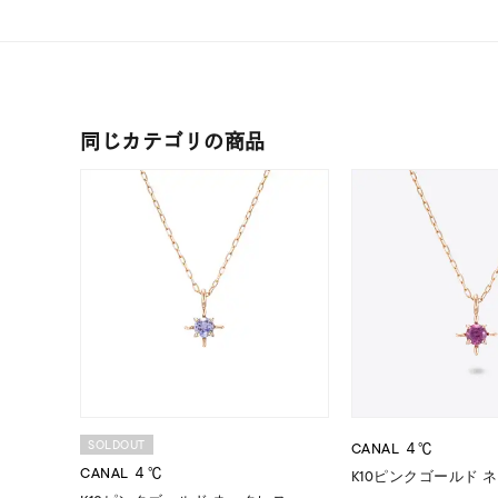
ファッションテイスト
フェミ
着用シーン
オフィ
同じカテゴリの商品
耳周り
コレクション
公式オ
レディース
リングサイズ
メンズ
リングサイズ
SOLDOUT
CANAL ４℃
価格
¥0
CANAL ４℃
K10ピンクゴールド 