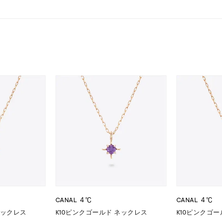
ニン
エレガント
カジュアル
フォーマル
モード
ス
ご褒美
記念日
誕生日
気分転換
デート
ジュエリー
腕周りジュエリー
ペアジュエリー
ベストセ
ンラインショップ限定
～
～
CANAL ４℃
CANAL ４℃
¥400,00
ネックレス
K10ピンクゴールド ネックレス
K10ピンクゴ