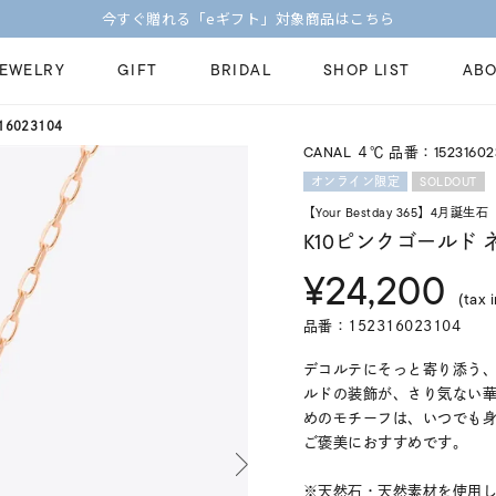
今すぐ贈れる「eギフト」対象商品はこちら
JEWELRY
GIFT
BRIDAL
SHOP LIST
ABO
6023104
CANAL ４℃ 品番：15231602
ピンキーリング
ピアス
Fashion Jewelry
Brid
SOLDOUT
オンライン限定
ペアネックレス
ペアリング
【Your Bestday 365】4月誕生石
プレゼントガイド
永久
K10ピンクゴールド
新着商品
限定ジュエリ
ジュエリーケア
ブラ
¥24,200
ーチ
アジャスター
ブライダルリ
(tax 
法人のお客様
ブラ
品番：152316023104
デコルテにそっと寄り添う
ルドの装飾が、さり気ない
めのモチーフは、いつでも
ご褒美におすすめです。
※天然石・天然素材を使用