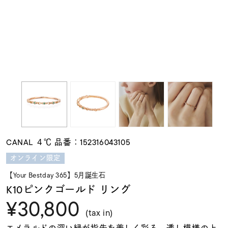
素材
カラー
誕生石
モチーフ
CANAL ４℃ 品番：152316043105
石の色
オンライン限定
【Your Bestday 365】5月誕生石
ファッションテイス
K10ピンクゴールド リング
ト
¥30,800
(tax in)
エメラルドの深い緑が指先を美しく彩る、透し模様の上