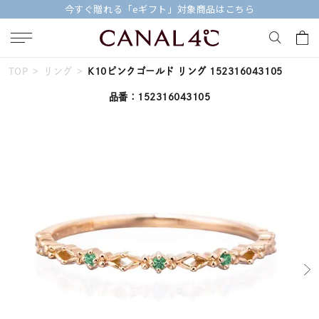
今すぐ贈れる「eギフト」対象商品はこちら
TOP
リング
K10ピンクゴールド リング 152316043105
キーワードで検索する
品番：152316043105
人気検索キーワード
#summer
#ダイヤモンド ネックレス
#くまのプーさん
#エタニティ
#ジュエリー
ブランド
Canal４℃
カテゴリー
すべてのリング