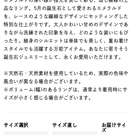
着用シーン
品なリング。5月の誕生石として愛されるエメラルド
を、レースのような繊細なデザインにセッティングした
コレクション
特別な仕上がりです。大人かわいい甘めのデザインであ
りながら洗練された印象を与え、どのような装いにもぴ
ったり。細身のシルエットは単体でも美しく、重ね着け
レディース
～
スタイルでも活躍する万能アイテム。あなたに寄りそう
リングサイズ
誕生石ジュエリーとして、永くお愛用いただけます。
メンズ
※天然石・天然素材を使用しているため、実際の色味や
～
リングサイズ
風合いが異なる場合がございます。
※ボリューム(幅)のあるリングは、通常より着用時にサ
イズが小さく感じる場合がございます。
価格
¥0
¥400,
在庫
在庫ありのみ
すべて表示
サイズ選択
サイズ直し
お届けサイ
ズ