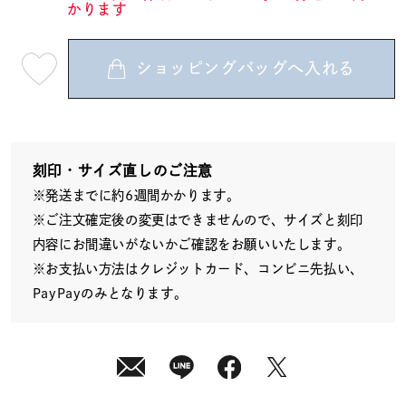
かります
ショッピングバッグへ入れる
最
短
08
月
12
日
(水)
発
送
刻印・サイズ直しのご注意
¥30,800
※発送までに約6週間かかります。
(tax
in)
※ご注文確定後の変更はできませんので、サイズと刻印
内容にお間違いがないかご確認をお願いいたします。
※お支払い方法はクレジットカード、コンビニ先払い、
PayPayのみとなります。