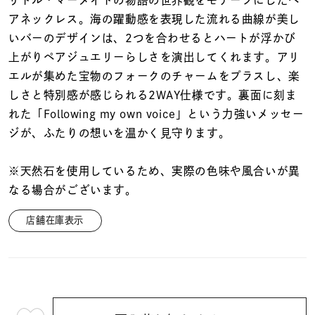
着用シーン
アネックレス。海の躍動感を表現した流れる曲線が美し
いバーのデザインは、2つを合わせるとハートが浮かび
コレクション
上がりペアジュエリーらしさを演出してくれます。アリ
エルが集めた宝物のフォークのチャームをプラスし、楽
しさと特別感が感じられる2WAY仕様です。裏面に刻ま
レディース
～
れた「Following my own voice」という力強いメッセー
リングサイズ
ジが、ふたりの想いを温かく見守ります。
メンズ
※天然石を使用しているため、実際の色味や風合いが異
～
リングサイズ
なる場合がございます。
店舗在庫表示
価格
¥0
¥400,
在庫
在庫ありのみ
すべて表示