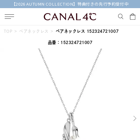
【2026 AUTUMN COLLECTION】特典付きの先行予約受付中
TOP
ペアネックレス
ペアネックレス 152324721007
キーワードで検索する
品番：152324721007
人気検索キーワード
#ペア
#eギフト
#ハーフエタニティリング
#刻印可
#メンズ ネックレス
ブランド
Canal４℃
カテゴリー
すべてのジュエリー