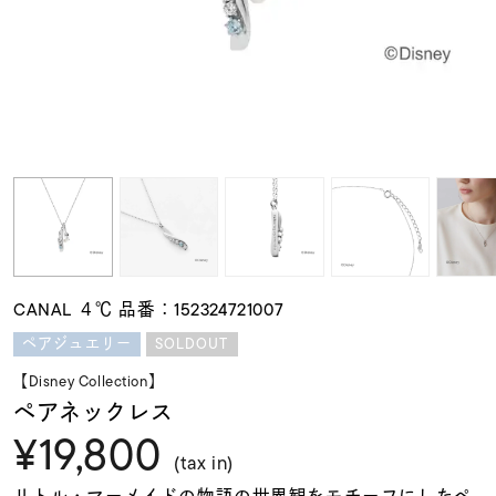
素材
カラー
誕生石
モチーフ
CANAL ４℃ 品番：152324721007
石の色
SOLDOUT
ペアジュエリー
【Disney Collection】
ファッションテイス
ペアネックレス
ト
¥19,800
(tax in)
リトル・マーメイドの物語の世界観をモチーフにしたペ