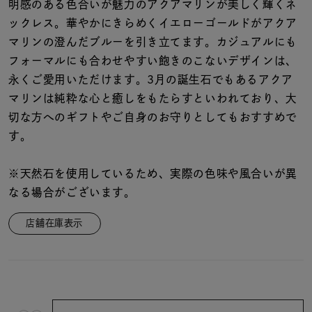
着用シーン
明感のある色合いが魅力のアクアマリンが美しく輝くネ
ックレス。華やかにきらめくイエローゴールドがアクア
マリンの澄んだブルーを引き立てます。カジュアルにも
コレクション
フォーマルにも合わせやすい飽きのこないデザインは、
永くご愛用いただけます。3月の誕生石でもあるアクア
レディース
マリンは純粋な心と癒しをもたらすといわれており、大
～
リングサイズ
切な方へのギフトやご自身のお守りとしてもおすすめで
す。
メンズ
～
※天然石を使用しているため、実際の色味や風合いが異
リングサイズ
なる場合がございます。
店舗在庫表示
価格
¥0
¥400,
在庫
在庫ありのみ
すべて表示