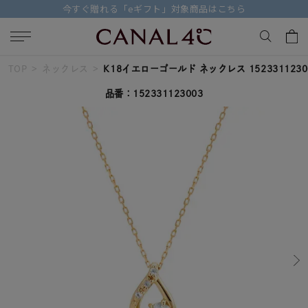
ちら
【価格改定のお知らせ 8月17日(月)より 
TOP
ネックレス
K18イエローゴールド ネックレス 1523311230
キーワードで検索する
品番：152331123003
人気検索キーワード
#ペア
#eギフト
#ハーフエタニティリング
#刻印可
#メンズ ネックレス
ブランド
Canal４℃
カテゴリー
すべてのジュエリー