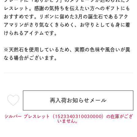
着用シーン
レスレット。感謝の気持ちを伝えたい方へのギフトにも
おすすめです。リボンに留めた3月の誕生石であるアク
コレクション
アマリンがさり気なくきらめく、お守りとしても身に着
けられるアイテムです。
レディース
～
※天然石を使用しているため、実際の色味や風合いが異
リングサイズ
なる場合がございます。
メンズ
～
リングサイズ
再入荷お知らせメール
¥12,100
価格
¥0
¥400,
(tax
in)
シルバー ブレスレット（1523340310030000）の在庫がござ
いません。
在庫
在庫ありのみ
すべて表示