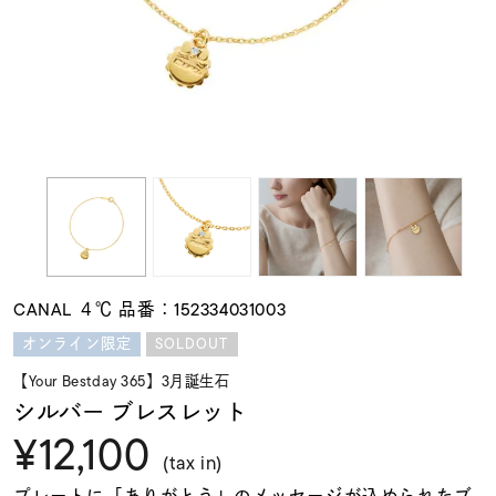
素材
カラー
誕生石
モチーフ
CANAL ４℃ 品番：152334031003
石の色
SOLDOUT
オンライン限定
【Your Bestday 365】3月誕生石
ファッションテイス
シルバー ブレスレット
ト
¥12,100
(tax in)
プレートに「ありがとう」のメッセージが込められたブ