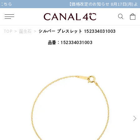
【価格改定のお知らせ 8月17日(月)より 】
TOP
誕生石
シルバー ブレスレット 152334031003
キーワードで検索する
品番：152334031003
人気検索キーワード
#summer
#ダイヤモンド ネックレス
#くまのプーさん
#ペア
#エタニティ
ブランド
Canal４℃
カテゴリー
すべてのジュエリー