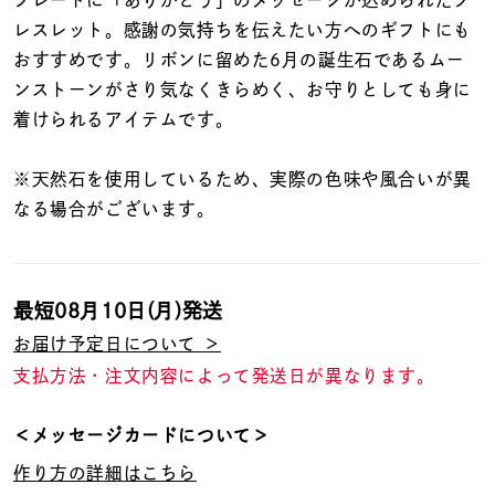
着用シーン
レスレット。感謝の気持ちを伝えたい方へのギフトにも
おすすめです。リボンに留めた6月の誕生石であるムー
コレクション
ンストーンがさり気なくきらめく、お守りとしても身に
着けられるアイテムです。
レディース
～
※天然石を使用しているため、実際の色味や風合いが異
リングサイズ
なる場合がございます。
メンズ
～
リングサイズ
最短
08月10日(月)
発送
お届け予定日について ＞
価格
¥0
¥400,
支払方法・注文内容によって発送日が異なります。
＜メッセージカードについて＞
在庫
在庫ありのみ
すべて表示
作り方の詳細はこちら