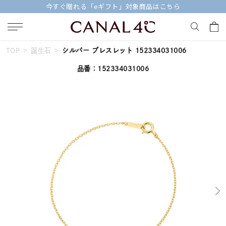
今すぐ贈れる「eギフト」対象商品はこちら
TOP
誕生石
シルバー ブレスレット 152334031006
キーワードで検索する
品番：152334031006
人気検索キーワード
#summer
#ダイヤモンド ネックレス
#くまのプーさん
#ペア
#エタニティ
ブランド
Canal４℃
カテゴリー
すべてのジュエリー