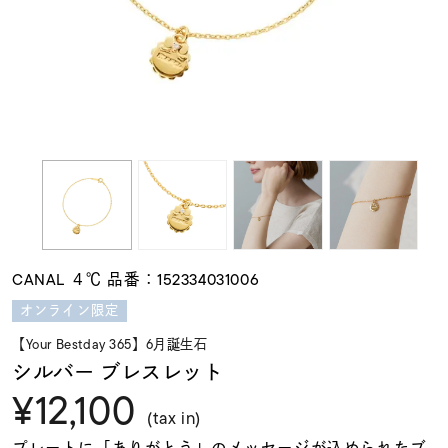
素材
カラー
誕生石
モチーフ
CANAL ４℃ 品番：152334031006
石の色
オンライン限定
【Your Bestday 365】6月誕生石
ファッションテイス
シルバー ブレスレット
ト
¥12,100
(tax in)
プレートに「ありがとう」のメッセージが込められたブ