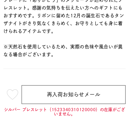
着用シーン
レスレット。感謝の気持ちを伝えたい方へのギフトにも
おすすめです。リボンに留めた12月の誕生石であるタン
コレクション
ザナイトがさり気なくきらめく、お守りとしても身に着
けられるアイテムです。
レディース
～
※天然石を使用しているため、実際の色味や風合いが異
リングサイズ
なる場合がございます。
メンズ
～
リングサイズ
再入荷お知らせメール
¥12,100
価格
¥0
¥400,
(tax
in)
シルバー ブレスレット（1523340310120000）の在庫がござ
いません。
在庫
在庫ありのみ
すべて表示