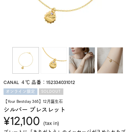
素材
カラー
誕生石
モチーフ
CANAL ４℃ 品番：152334031012
石の色
SOLDOUT
オンライン限定
【Your Bestday 365】12月誕生石
ファッションテイス
シルバー ブレスレット
ト
¥12,100
(tax in)
プレートに「ありがとう」のメッセージが込められたブ