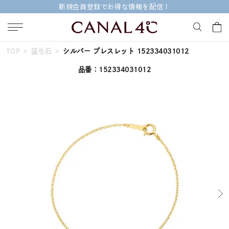
新規会員登録でお得な情報を配信！
TOP
誕生石
シルバー ブレスレット 152334031012
キーワードで検索する
品番：152334031012
人気検索キーワード
#ペア
#ハーフエタニティリング
#エタニティ
#ダイヤモンド ネックレス
#eギフト
ブランド
Canal４℃
カテゴリー
すべてのジュエリー