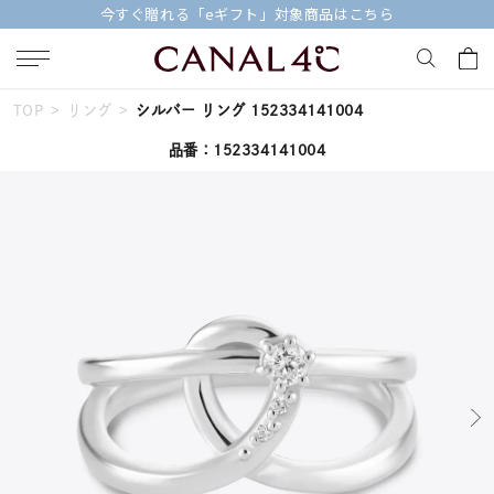
今すぐ贈れる「eギフト」対象商品はこちら
TOP
リング
シルバー リング 152334141004
キーワードで検索する
品番：152334141004
人気検索キーワード
#summer
#ペア
#ダイヤモンド ネックレス
#エタニティ
#くまのプーさん
ブランド
Canal４℃
カテゴリー
すべてのリング