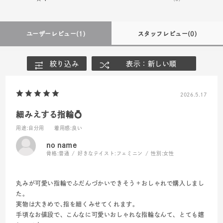
ユーザーレビュー
(1)
スタッフレビュー
(0)
絞り込み
表示：新しい順
2026.5.17
細みえする指輪💍
用途
:自分用
着用感
:良い
no name
骨格:
普通
好きなテイスト:
フェミニン
性別:
女性
丸みが可愛い指輪でふだんづかいできそう＋おしゃれで購入しまし
た。
実物は大きめで､指を細くみせてくれます。
手頃なお値段で、こんなに可愛いおしゃれな指輪なんて、とても嬉