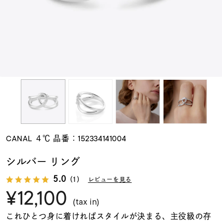
素材
カラー
誕生石
モチーフ
CANAL ４℃ 品番：152334141004
石の色
シルバー リング
5.0
（1）
レビューを見る
ファッションテイス
¥12,100
ト
(tax in)
これひとつ身に着ければスタイルが決まる、主役級の存