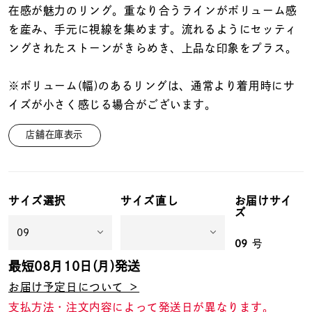
着用シーン
在感が魅力のリング。重なり合うラインがボリューム感
を産み、手元に視線を集めます。流れるようにセッティ
コレクション
ングされたストーンがきらめき、上品な印象をプラス。
※ボリューム(幅)のあるリングは、通常より着用時にサ
レディース
イズが小さく感じる場合がございます。
～
リングサイズ
店舗在庫表示
メンズ
～
リングサイズ
サイズ選択
サイズ直し
お届けサイ
ズ
価格
¥0
¥400,
09
号
最短
08月10日(月)
発送
在庫
在庫ありのみ
すべて表示
お届け予定日について ＞
支払方法・注文内容によって発送日が異なります。