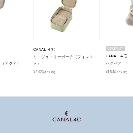
SOLDOUT
CANAL ４℃
CANAL ４℃
ミニジュエリーポーチ（フォレス
チ（アクア）
ト）
ハグベア
¥2,420(tax in)
¥1,540(tax in)