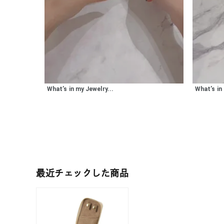
What’s in my Jewelry...
What’s in 
人気検索キーワード
#ペア
ブランド
最近チェックした商品
カテゴリー
素材
プラチ