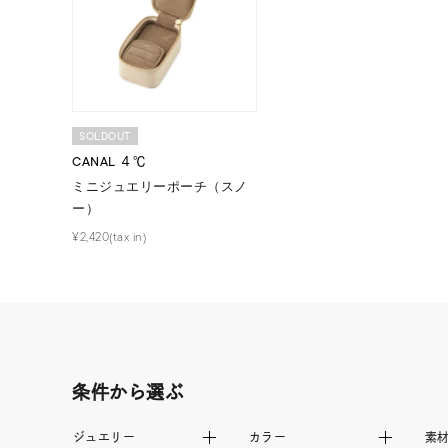
カラー
イエロ
1月の
誕生石
7月の
SOLDOUT
CANAL ４℃
ミニジュエリーポーチ（スノ
しずく
モチーフ
ー）
クロス
¥2,420(tax in)
クリア
石の色
レッド
ファッションテイスト
フェミ
条件から選ぶ
着用シーン
オフィ
ジュエリー
カラー
素