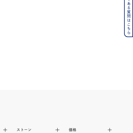
よくある質問はこちら
その他
の誕生石
6月の誕生石
月の誕生石
12月の誕生石
ムーン
フラワー
イエロー
ブラウン
シンプル
ユニセックス
結婚式
推し活
ストーン
価格