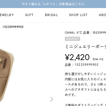
今すぐ贈れる「eギフト」対象商品はこちら
JEWELRY
GIFT
BRIDAL
SHOP LIST
ABO
52339999902
CANAL ４℃ 品番：15233999
ピンキーリング
ピアス
Fashion Jewelry
Brid
SOLDOUT
ペアネックレス
ペアリング
ミニジュエリーポー
プレゼントガイド
永久
¥2,420
新着商品
限定ジュエリ
ジュエリーケア
ブラ
(tax in)
ーチ
アジャスター
ブライダルリ
品番：152339999902
法人のお客様
ブラ
持ち運びがしやすいミニジ
内側にはお気に入りのジュ
ースがあるので、ひとつ持
人へのプチギフトにはもち
めです。
※無料のギフトラッピング