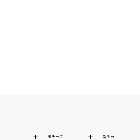
ーカラー
ピンクカラー
ホワイトカラー
トリプルカラー
誕生石
2月の誕生石
3月の誕生石
4月の誕生石
5月
誕生石
8月の誕生石
9月の誕生石
10月の誕生石
11
リセット
絞り込んで検索する
ハート
一粒
三石
パヴェ
ライン
馬蹄
ダブルループ
星座
イニシャル
リボン
その他
ホワイト
ピンク
パープル
ブルー
グリーン
マルチカラー
ニン
エレガント
カジュアル
フォーマル
モード
ス
ご褒美
記念日
誕生日
気分転換
デート
材
モチーフ
誕生石