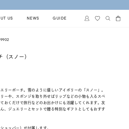
UT US
NEWS
GUIDE
カートに商品がありません。
9902
イヤリング
al Jewelry
ペアブレスレット
チ（スノー）
保証
ー
ベストセラー
イダルサービス
ングはこちら
イダルリングの選び方
ュエリーポーチ。雪のように優しいアイボリーの「スノー」。
エリーや、スポンジを取り外せばリップなどの小物も入るスペ
っておくだけで旅行などのお出かけにも活躍してくれます。友
ろん、ジュエリーとセットで贈る特別なギフトとしてもおすす
（ショッパー）が付属します。