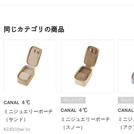
同じカテゴリの商品
SOLDOUT
SOLD
CANAL ４℃
CANAL ４℃
CANA
ミニジュエリーポーチ
ミニジュエリーポーチ
ミニジ
（サンド）
（スノー）
（アク
¥2,420(tax in)