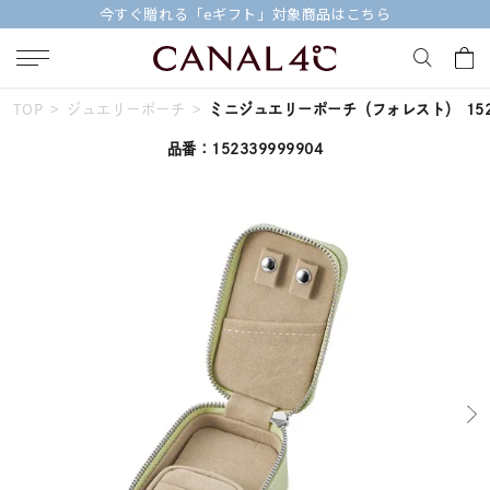
対象商品はこちら
【価格改定のお知らせ 8月1
TOP
ジュエリーポーチ
ミニジュエリーポーチ（フォレスト） 1523
キーワードで検索する
品番：152339999904
人気検索キーワード
#summer
#ペア
#ダイヤモンド ネックレス
#エタニティ
#くまのプーさん
ブランド
Canal４℃
カテゴリー
すべてのジュエリー