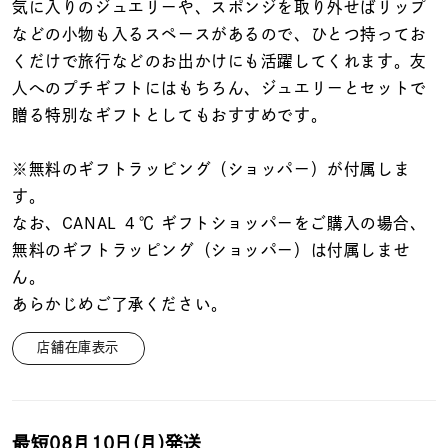
着用シーン
気に入りのジュエリーや、スポンジを取り外せばリップ
などの小物も入るスペースがあるので、ひとつ持ってお
くだけで旅行などのお出かけにも活躍してくれます。友
コレクション
人へのプチギフトにはもちろん、ジュエリーとセットで
贈る特別なギフトとしてもおすすめです。
レディース
～
リングサイズ
※無料のギフトラッピング（ショッパー）が付属しま
す。
なお、CANAL ４℃ ギフトショッパーをご購入の場合、
メンズ
～
無料のギフトラッピング（ショッパー）は付属しませ
リングサイズ
ん。
あらかじめご了承ください。
価格
¥0
¥400,
店舗在庫表示
在庫
在庫ありのみ
すべて表示
最短
08月10日(月)
発送