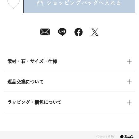
ショッピングバッグへ入れる
最
短
08
月
10
日
(月)
発
送
¥2,420
(tax
in)
素材・石・サイズ・仕様
返品交換について
ラッピング・梱包について