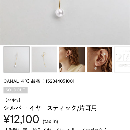
素材
カラー
誕生石
モチーフ
CANAL ４℃ 品番：152344051001
石の色
SOLDOUT
【earjoy】
ファッションテイス
シルバー イヤースティック/片耳用
ト
¥12,100
(tax in)
【手軽に楽しめるイヤージュエリー〈earjoy〉】