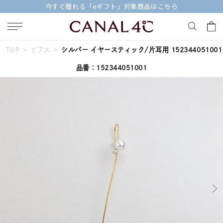
【価格改定のお知らせ 8月17日(月)より 】
TOP
ピアス
シルバー イヤースティック/片耳用 152344051001
キーワードで検索する
品番：152344051001
人気検索キーワード
#summer
#ペア
#ダイヤモンド ネックレス
#エタニティ
#くまのプーさん
ブランド
Canal４℃
カテゴリー
すべてのジュエリー