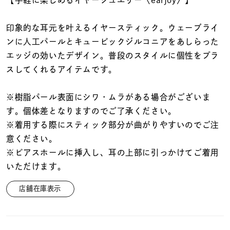
着用シーン
印象的な耳元を叶えるイヤースティック。ウェーブライ
コレクション
ンに人工パールとキュービックジルコニアをあしらった
エッジの効いたデザイン。普段のスタイルに個性をプラ
スしてくれるアイテムです。
レディース
～
リングサイズ
※樹脂パール表面にシワ・ムラがある場合がございま
す。個体差となりますのでご了承ください。
メンズ
※着用する際にスティック部分が曲がりやすいのでご注
～
リングサイズ
意ください。
※ピアスホールに挿入し、耳の上部に引っかけてご着用
いただけます。
価格
¥0
¥400,
店舗在庫表示
在庫
在庫ありのみ
すべて表示