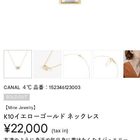
素材
カラー
誕生石
モチーフ
CANAL ４℃ 品番：152346123003
石の色
SOLDOUT
【Mine Jewelry】
ファッションテイス
K10イエローゴールド ネックレス
ト
¥22,000
(tax in)
友達のように身近で毎日身に着けたくなるジュエリー