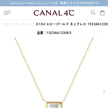
【2026 AUTUMN COLLECTION】特典付きの先行予約受付中
TOP
ネックレス
K10イエローゴールド ネックレス 1523461230
キーワードで検索する
品番：152346123003
人気検索キーワード
#summer
#ペア
#ダイヤモンド ネックレス
#エタニティ
#くまのプーさん
ブランド
Canal４℃
カテゴリー
すべてのジュエリー