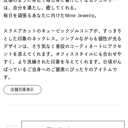
着用シーン
は、自分を満たし、癒してくれる。
毎日を頑張るあなたに向けたMine Jewelry。
コレクション
スクエアカットのキュービックジルコニアが、すっきり
とした印象のネックレス。シンプルながらも個性が光る
レディース
～
デザインは、さり気なく普段のコーディネートにアクセ
リングサイズ
ントを添えてくれます。オフィススタイルにも合わせや
すく、より洗練された印象を与えてくれます。日頃がん
メンズ
ばっているご自身へのご褒美にぴったりのアイテムで
～
リングサイズ
す。
店舗在庫表示
価格
¥0
¥400,
在庫
在庫ありのみ
すべて表示