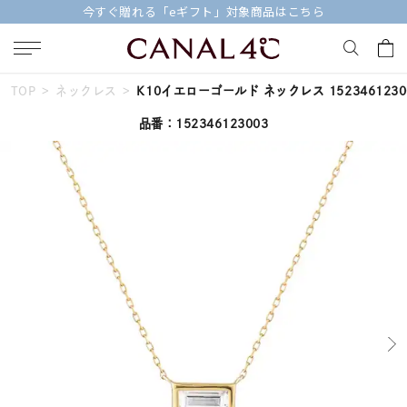
今すぐ贈れる「eギフト」対象商品はこちら
TOP
ネックレス
K10イエローゴールド ネックレス 1523461230
キーワードで検索する
品番：152346123003
人気検索キーワード
#ペア
#ハーフエタニティリング
#エタニティ
#ダイヤモンド ネックレス
#eギフト
ブランド
Canal４℃
カテゴリー
すべてのジュエリー