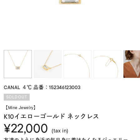
素材
カラー
誕生石
モチーフ
CANAL ４℃ 品番：152346123003
石の色
SOLDOUT
【Mine Jewelry】
ファッションテイス
K10イエローゴールド ネックレス
ト
¥22,000
(tax in)
友達のように身近で毎日身に着けたくなるジュエリー