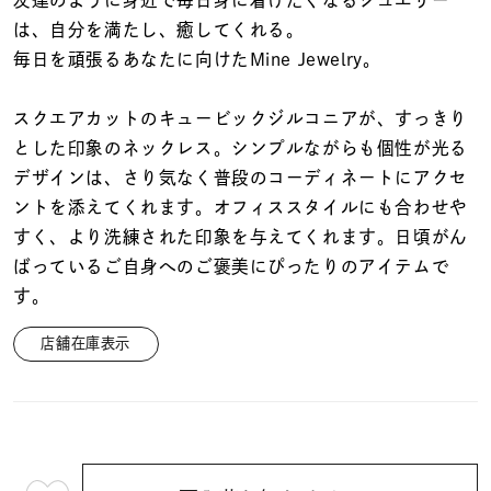
着用シーン
は、自分を満たし、癒してくれる。
毎日を頑張るあなたに向けたMine Jewelry。
コレクション
スクエアカットのキュービックジルコニアが、すっきり
とした印象のネックレス。シンプルながらも個性が光る
レディース
～
デザインは、さり気なく普段のコーディネートにアクセ
リングサイズ
ントを添えてくれます。オフィススタイルにも合わせや
すく、より洗練された印象を与えてくれます。日頃がん
メンズ
ばっているご自身へのご褒美にぴったりのアイテムで
～
リングサイズ
す。
店舗在庫表示
価格
¥0
¥400,
在庫
在庫ありのみ
すべて表示