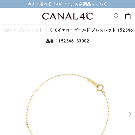
今すぐ贈れる「eギフト」対象商品はこちら
TOP
ブレスレット
K10イエローゴールド ブレスレット 1523461
キーワードで検索する
品番：152346133002
人気検索キーワード
#ペア
#ハーフエタニティリング
#エタニティ
#ダイヤモンド ネックレス
#eギフト
ブランド
Canal４℃
カテゴリー
すべてのジュエリー