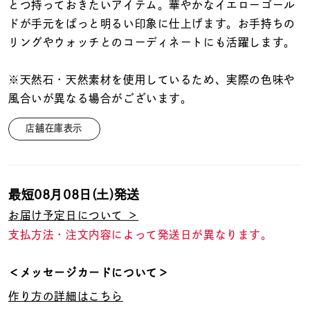
着用シーン
とつ持っておきたいアイテム。華やかなイエローゴール
ドが手元をぱっと明るい印象に仕上げます。お手持ちの
リングやウォッチとのコーディネートにも活躍します。
コレクション
※天然石・天然素材を使用しているため、実際の色味や
レディース
風合いが異なる場合がございます。
～
リングサイズ
店舗在庫表示
メンズ
～
リングサイズ
最短
08月08日(土)
発送
お届け予定日について ＞
価格
¥0
¥400,
支払方法・注文内容によって発送日が異なります。
＜メッセージカードについて＞
在庫
在庫ありのみ
すべて表示
作り方の詳細はこちら