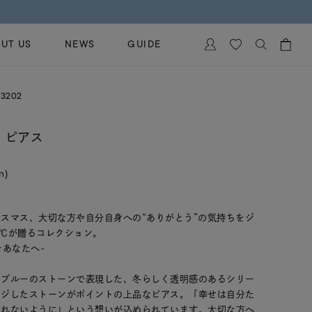
UT US
NEWS
GUIDE
カートに商品がありません。
3202
イヤリング
al Jewelry
ペアブレスレット
 ピアス
保証
ー
ベストセラー
イダルサービス
in)
ングはこちら
イダルリングの選び方
スマス、大切な方や自分自身への“ありがとう”の気持ちをジ
４℃が贈るコレクション。
うをあなたへ-
、ブルーのストーンで表現した、冬らしく透明感のあるシリー
ージしたストーンがポイントの上品なピアス。「幸せは自分た
忘れないように」という想いが込められています。大切な方へ