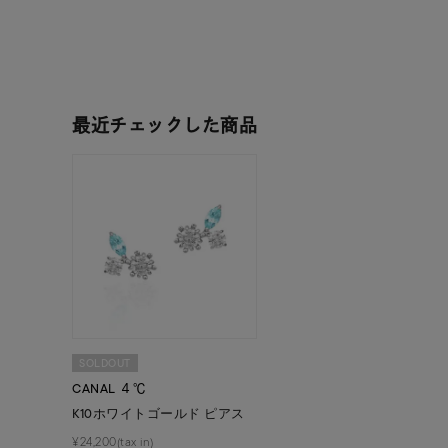
人気検索キーワード
#summe
最近チェックした商品
ブランド
カテゴリー
素材
プラチ
SOLDOUT
CANAL ４℃
カラー
イエロ
K10ホワイトゴールド ピアス
¥24,200(tax in)