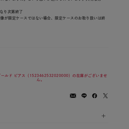
。
くなり次第終了
画像が限定ケースではない場合、限定ケースのお取り扱いは終
00
(tax
in)
ールド ピアス（1523462532020000）の在庫がございませ
ん。