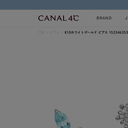
BRAND
TOP
ピアス
K10ホワイトゴールド ピアス 152346253
ネックレス
リング
Online Shop
イヤーカフ
ブレスレット
ショッピングガイド
時計
誕生石
よくあるご質問
すべてのジュエリー
ジュエリーポ