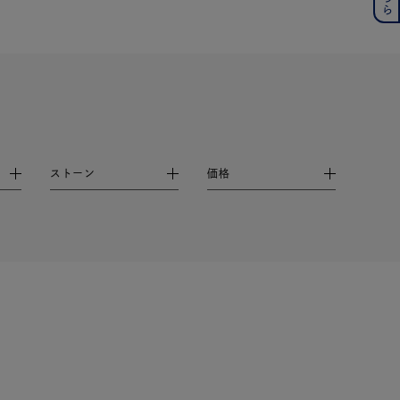
の誕生石
6月の誕生石
月の誕生石
12月の誕生石
ムーン
フラワー
イエロー
ブラウン
ストーン
価格
シンプル
ユニセックス
結婚式
推し活
レクション