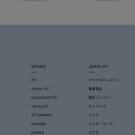
BRAND
JEWELRY
4℃
すべてのジュエリー
CANAL 4℃
新着商品
EAU DOUCE４℃
限定ジュエリー
cofl by 4℃
ネックレス
4℃ HOMME+
リング
RUGIADA
ピンキーリング
KAKERA
ピアス