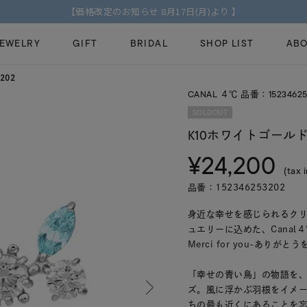
【価格改定のお知らせ 8月17日(月)より 】
JEWELRY
GIFT
BRIDAL
SHOP LIST
ABO
202
CANAL ４℃ 品番：15234625
ピンキーリング
ピアス
Fashion Jewelry
Brid
SOLDOUT
ペアネックレス
ペアリング
K10ホワイトゴールド
プレゼントガイド
永久
¥24,200
新着商品
限定ジュエリ
ジュエリーケア
ブラ
(tax 
ーチ
アジャスター
ブライダルリ
品番：152346253202
法人のお客様
ブラ
身近な幸せを感じられるクリ
ュエリーに込めた、Canal
Merci for you-ありがと
「幸せの青い鳥」の物語を
ズ。風に浮かぶ羽根をイメ
ちの最も近くにあることを