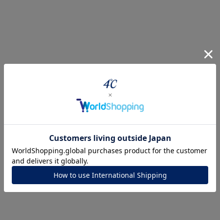
r
#ペア
#ダイヤモンド ネックレス
#エタニティ
#くまのプ
ナ
K18
K10
K7
ゴールド
シルバー
ステ
ーカラー
ピンクカラー
ホワイトカラー
トリプルカラー