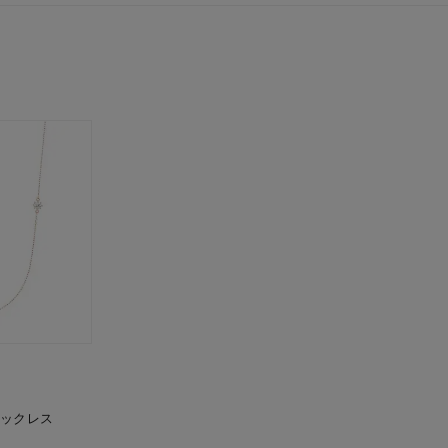
～
～
¥400,00
庫ありのみ
すべて表示
ネックレス