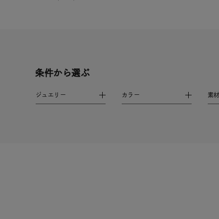
1月の
誕生石
7月の
しずく
モチーフ
クロス
条件から選ぶ
クリア
石の色
ジュエリー
カラー
素
レッド
ファッションテイスト
フェミ
着用シーン
オフィ
耳周り
コレクション
公式オ