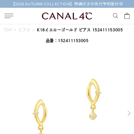
【2026 AUTUMN COLLECTION】特典付きの先行予約受付中
TOP
ピアス
K18イエローゴールド ピアス 152411153005
キーワードで検索する
品番：152411153005
人気検索キーワード
#ペア
#eギフト
#ハーフエタニティリング
#刻印可
#メンズ ネックレス
ブランド
Canal４℃
カテゴリー
すべてのジュエリー