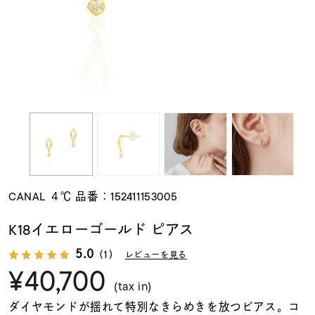
素材
カラー
誕生石
モチーフ
CANAL ４℃ 品番：152411153005
石の色
K18イエローゴールド ピアス
5.0
（1）
レビューを見る
ファッションテイス
¥40,700
ト
(tax in)
ダイヤモンドが揺れて特別なきらめきを放つピアス。コ