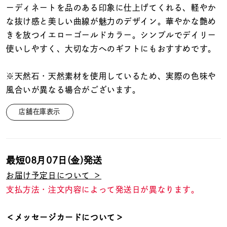
着用シーン
ーディネートを品のある印象に仕上げてくれる、軽やか
な抜け感と美しい曲線が魅力のデザイン。華やかな艶め
コレクション
きを放つイエローゴールドカラー。シンプルでデイリー
使いしやすく、大切な方へのギフトにもおすすめです。
レディース
※天然石・天然素材を使用しているため、実際の色味や
～
リングサイズ
風合いが異なる場合がございます。
店舗在庫表示
メンズ
～
リングサイズ
最短
08月07日(金)
発送
価格
¥0
¥400,
お届け予定日について ＞
支払方法・注文内容によって発送日が異なります。
在庫
在庫ありのみ
すべて表示
＜メッセージカードについて＞