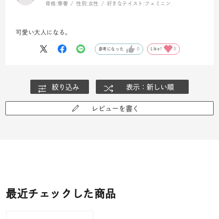
骨格:
華奢
性別:
女性
好きなテイスト:
フェミニン
可愛い大人になる。
参考になった
0
Like!
0
絞り込み
表示：新しい順
レビューを書く
最近チェックした商品