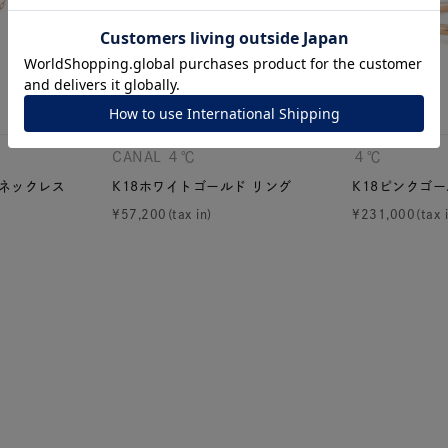
ナ
K18
K10
K7
ゴールド
シルバー
ステ
ーカラー
ピンクカラー
ホワイトカラー
トリプルカラー
CANAL ４℃
４℃
 ネックレス
K18ホワイトゴールド リング
K18ピンクゴー
誕生石
2月の誕生石
3月の誕生石
4月の誕生石
5月
¥
57,200
¥
231,000
誕生石
8月の誕生石
9月の誕生石
10月の誕生石
11
リセット
絞り込んで検索する
ハート
一粒
三石
パヴェ
ライン
馬蹄
ダブルループ
星座
イニシャル
リボン
その他
ホワイト
ピンク
パープル
ブルー
グリーン
マルチカラー