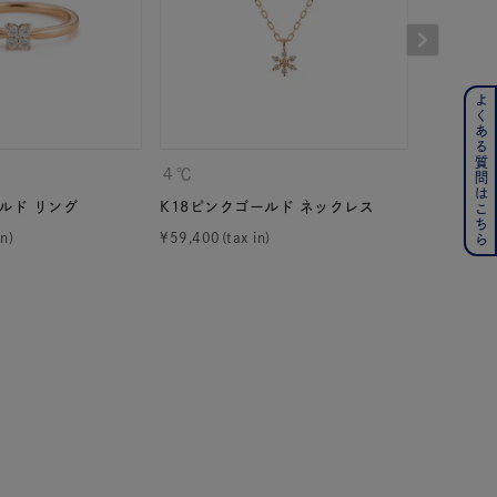
よくある質問はこちら
ンレス
その他
４℃
KAKERA
ルド リング
K18ピンクゴールド ネックレス
K10イエ
の誕生石
6月の誕生石
¥
59,400
¥
35,200
月の誕生石
12月の誕生石
ムーン
フラワー
イエロー
ブラウン