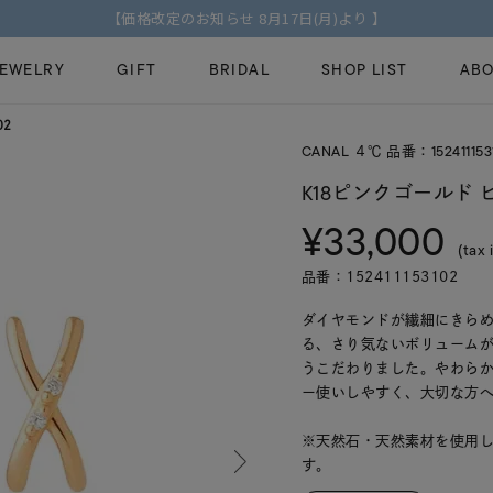
【価格改定のお知らせ 8月17日(月)より 】
JEWELRY
GIFT
BRIDAL
SHOP LIST
ABO
02
CANAL ４℃ 品番：152411153
ピンキーリング
ピアス
Fashion Jewelry
Brid
K18ピンクゴールド 
ペアネックレス
ペアリング
¥33,000
プレゼントガイド
永久
(tax 
新着商品
限定ジュエリ
ジュエリーケア
ブラ
品番：152411153102
ーチ
アジャスター
ブライダルリ
法人のお客様
ブラ
ダイヤモンドが繊細にきら
る、さり気ないボリューム
うこだわりました。やわら
ー使いしやすく、大切な方
※天然石・天然素材を使用
す。