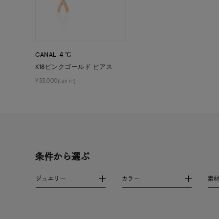
ファッションテイスト
フェミ
着用シーン
オフィ
CANAL ４℃
K18ピンクゴールド ピアス
耳周り
コレクション
¥33,000(tax in)
公式オ
レディース
リングサイズ
メンズ
条件から選ぶ
リングサイズ
ジュエリー
カラー
素
価格
¥0