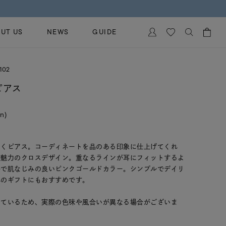
UT US
NEWS
GUIDE
カートに商品がありません。
102
イヤリング
al Jewelry
ピアス
ペアブレスレット
保証
in)
ー
ベストセラー
イダルサービス
ングはこちら
イダルリングの選び方
めくピアス。コーディネートを品のある印象に仕上げてくれ
が魅力のクロスデザイン。重なるラインが耳にフィットするよ
かで肌なじみの良いピンクゴールドカラー。シンプルでデイリ
へのギフトにもおすすめです。
しているため、実際の色味や風合いが異なる場合がございま