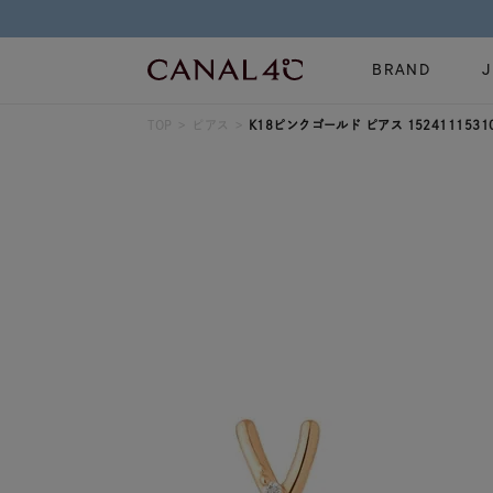
BRAND
TOP
ピアス
K18ピンクゴールド ピアス 1524111531
ネックレス
リング
Online Shop
イヤーカフ
ブレスレット
ショッピングガイド
時計
誕生石
よくあるご質問
すべてのジュエリー
ジュエリーポ