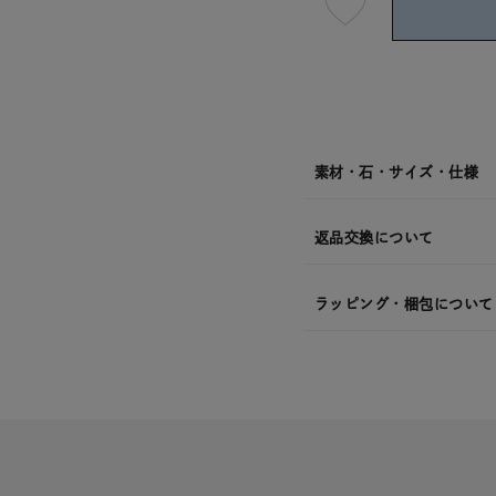
最
短
08
月
08
日
(土)
発
送
¥33,0
素材・石・サイズ・仕様
返品交換について
ラッピング・梱包について