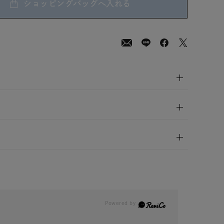
ショッピングバッグへ入れる
00
(tax
in)