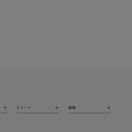
シンプル
ユニセックス
結婚式
推し活
レクション
ストーン
価格
0