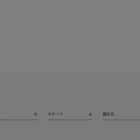
ニン
エレガント
カジュアル
フォーマル
モード
ス
ご褒美
記念日
誕生日
気分転換
デート
ジュエリー
腕周りジュエリー
ペアジュエリー
ベストセ
ンラインショップ限定
～
～
材
モチーフ
誕生石
¥400,00