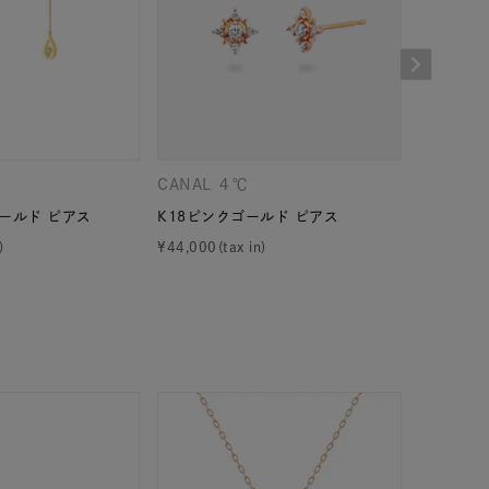
CANAL ４℃
CANAL 
キーワードで検索する
ールド ピアス
K18ピンクゴールド ピアス
プラチナ 
¥
44,000
¥
39,600
#eギフト