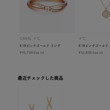
カテゴリー
素材
プラチ
カラー
イエロ
CANAL ４℃
４℃
K18ピンクゴールド リング
K18ピンクゴールド
1月の
¥
95,700
¥
52,800
誕生石
7月の
しずく
モチーフ
最近チェックした商品
クロス
クリア
石の色
レッド