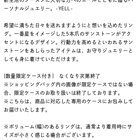
着用シーン
ーソナルジュエリー。-YELL-
コレクション
希望に満ちた日々を送れますようにと想いを込めたリン
グ。一番星をイメージした5本爪のサンストーンがアク
セントになるデザイン。行動力を高めるといわれるサン
レディース
～
ストーンをあしらったアイテムは、お守りジュエリーと
リングサイズ
しても身に着けていただけます。
メンズ
[数量限定ケース付き] なくなり次第終了
～
リングサイズ
※ショッピングバッグ内の画像が限定ケースではない場
合、限定ケースのお取り扱いは終了しております。
※こちらは、商品に対応した専用のケースにお包みして
価格
¥0
¥400,
お届けいたします。
※ボリューム(幅)のあるリングは、通常より着用時にサ
在庫
在庫ありのみ
すべて表示
イズが小さく感じる場合がございます。