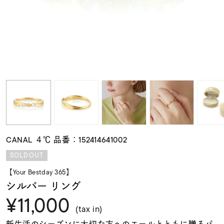
素材
カラー
誕生石
モチーフ
CANAL ４℃ 品番：152414641002
石の色
SOLDOUT
【Your Bestday 365】
ファッションテイス
シルバー リング
ト
¥11,000
(tax in)
新生活のシーズンに大切な方へのエールとともに贈るパ