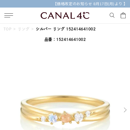
【価格改定のお知らせ 8月17日(月)より 】
TOP
リング
シルバー リング 152414641002
キーワードで検索する
品番：152414641002
人気検索キーワード
#ペア
#eギフト
#ハーフエタニティリング
#刻印可
#メンズ ネックレス
ブランド
Canal４℃
カテゴリー
すべてのジュエリー